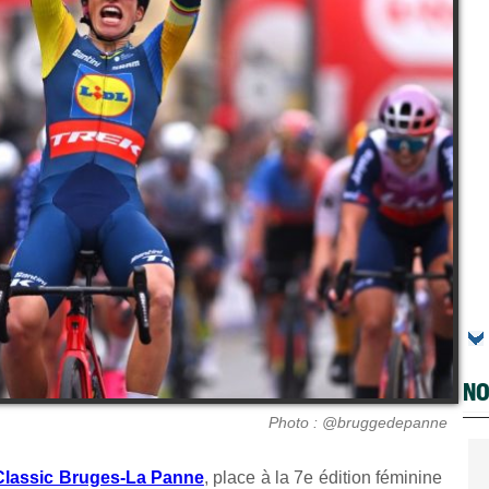
NO
Photo : @bruggedepanne
Classic Bruges-La Panne
, place à la 7e édition féminine