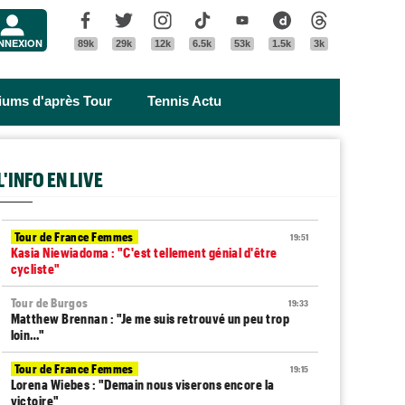
Menu
Facebook
Twitter
Instagram
Tik Tok
Youtube
Dailymotion
Threads
NNEXION
89k
29k
12k
6.5k
53k
1.5k
3k
riums d'après Tour
Tennis Actu
L'INFO EN LIVE
Tour de France Femmes
19:51
Kasia Niewiadoma : "C'est tellement génial d'être
cycliste"
Tour de Burgos
19:33
Matthew Brennan : "Je me suis retrouvé un peu trop
loin…"
Tour de France Femmes
19:15
Lorena Wiebes : "Demain nous viserons encore la
victoire"