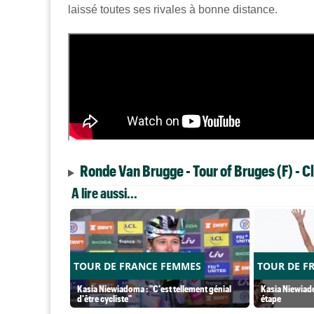
laissé toutes ses rivales à bonne distance.
Ronde Van Brugge - Tour of Bruges (F) - 
A lire aussi...
TOUR DE FRANCE FEMMES
TOUR DE F
Kasia Niewiadoma : "C'est tellement génial
Kasia Niewiado
d'être cycliste"
étape