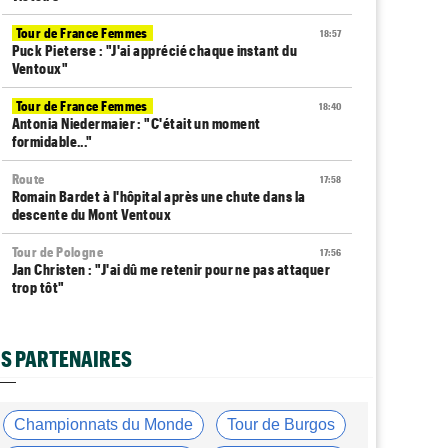
Tour de France Femmes
18:57
Puck Pieterse : "J'ai apprécié chaque instant du
Ventoux"
Tour de France Femmes
18:40
Antonia Niedermaier : "C'était un moment
formidable..."
Route
17:58
Romain Bardet à l'hôpital après une chute dans la
descente du Mont Ventoux
Tour de Pologne
17:56
Jan Christen : "J'ai dû me retenir pour ne pas attaquer
trop tôt"
Tour de France Femmes
17:42
Kasia Niewiadoma fait coup double sur la 7e étape
S PARTENAIRES
Tour de Pologne
17:28
Joao Almeida a abandonné après une nouvelle chute
Championnats du Monde
Tour de Burgos
Média
17:03