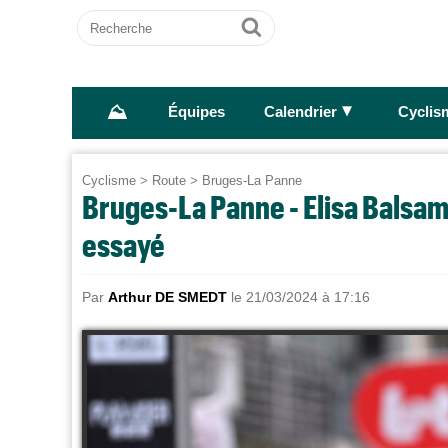
Recherche
Ok
⛰
►
Équipes
Calendrier
Cyclis
Cyclisme
>
Route
>
Bruges-La Panne
Bruges-La Panne - Elisa Balsamo
essayé
Par
Arthur DE SMEDT
le 21/03/2024 à 17:16