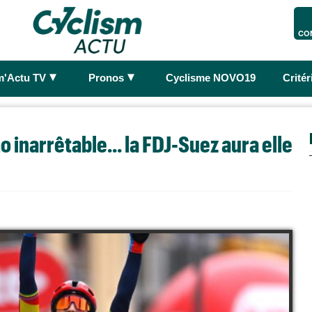
CO
►
►
m'Actu TV
Pronos
Cyclisme NOVO19
Crité
 inarrêtable... la FDJ-Suez aura elle