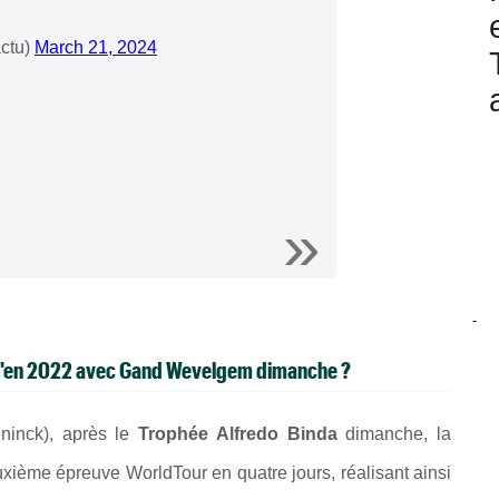
ctu)
March 21, 2024
-
 qu'en 2022 avec Gand Wevelgem dimanche ?
ninck), a
près le
Trophée Alfredo Binda
dimanche, la
uxième épreuve WorldTour en qu
atre
jours
,
réalisant ainsi