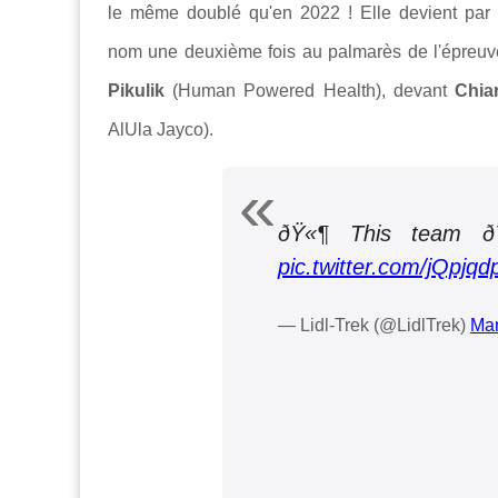
le même doublé qu'en 2022 !
Elle devient par
nom une deuxième fois au palmarès de l'épreuv
Pikulik
(Human Powered Health), devant
Chia
AlUla Jayco).
ðŸ«¶ This team ð
pic.twitter.com/jQpjqd
— Lidl-Trek (@LidlTrek)
Mar