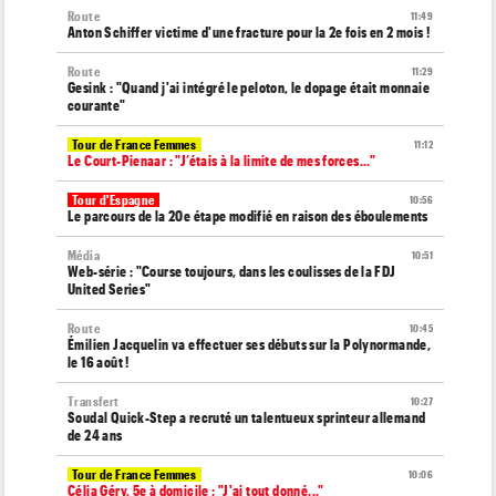
Route
11:49
Anton Schiffer victime d'une fracture pour la 2e fois en 2 mois !
Route
11:29
Gesink : "Quand j'ai intégré le peloton, le dopage était monnaie
courante"
Tour de France Femmes
11:12
Le Court-Pienaar : "J’étais à la limite de mes forces..."
Tour d'Espagne
10:56
Le parcours de la 20e étape modifié en raison des éboulements
Média
10:51
Web-série : "Course toujours, dans les coulisses de la FDJ
United Series"
Route
10:45
Émilien Jacquelin va effectuer ses débuts sur la Polynormande,
le 16 août !
Transfert
10:27
Soudal Quick-Step a recruté un talentueux sprinteur allemand
de 24 ans
Tour de France Femmes
10:06
Célia Géry, 5e à domicile : "J'ai tout donné..."