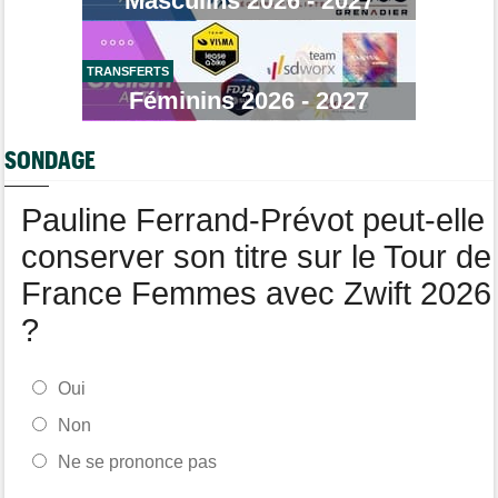
Masculins 2026 - 2027
Tour de Burgos
07:00
Felix Gall : "L'objectif ? Conserver ce maillot de leader"
TRANSFERTS
Média
06/08
Nos vidéos de cyclisme sont sur Youtube : Cyclism'Actu TV
Féminins 2026 - 2027
Transfert
06/08
Joe Blackmore devrait rejoindre une grosse formation
SONDAGE
WorldTour
Tour de France Femmes
06/08
Pauline Ferrand-Prévot peut-elle
David Lappartient : "Le cyclisme féminin progresse, mais…"
conserver son titre sur le Tour de
France Femmes avec Zwift 2026
?
Oui
Non
Ne se prononce pas