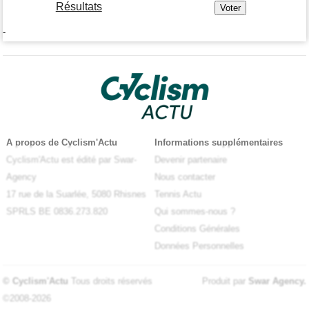
Résultats
-
A propos de Cyclism'Actu
Informations supplémentaires
Cyclism'Actu est édité par Swar-
Devenir partenaire
Agency
Nous contacter
17 rue de la Suarlée, 5080 Rhisnes
Tennis Actu
SPRLS BE 0836.273.820
Qui sommes-nous ?
Conditions Générales
Données Personnelles
© Cyclism'Actu
Tous droits réservés
Produit par
Swar Agency
.
©2008-2026