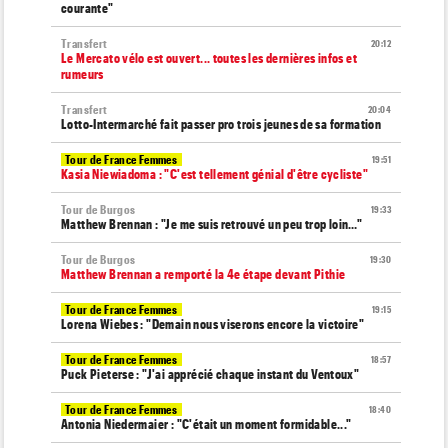
courante"
Transfert
20:12
Le Mercato vélo est ouvert... toutes les dernières infos et
rumeurs
Transfert
20:04
Lotto-Intermarché fait passer pro trois jeunes de sa formation
Tour de France Femmes
19:51
Kasia Niewiadoma : "C'est tellement génial d'être cycliste"
Tour de Burgos
19:33
Matthew Brennan : "Je me suis retrouvé un peu trop loin…"
Tour de Burgos
19:30
Matthew Brennan a remporté la 4e étape devant Pithie
Tour de France Femmes
19:15
Lorena Wiebes : "Demain nous viserons encore la victoire"
Tour de France Femmes
18:57
Puck Pieterse : "J'ai apprécié chaque instant du Ventoux"
Tour de France Femmes
18:40
Antonia Niedermaier : "C'était un moment formidable..."