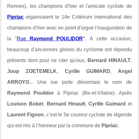
Rennes), les champions d'hier et l'amicale cycliste de
Pipriac
organisaient le 14e Critérium international des
champions d'hier avec en point d'orgue l'inauguration de
la "
Rue
Raymond POULIDOR
"
. A cette occasion,
beaucoup d'anciennes gloires du cyclisme ont répondu
présents dont pour ne citer qu'eux,
Bernard HINAULT
,
Joop ZOETEMELK
,
Cyrille GUIMARD
,
Angel
ARROYO
... Une rue porte désormais le nom de
Raymond Poulidor
à Pipriac (Ille-et-Vilaine). Après
Louison Bobet
,
Bernard Hinault
,
Cyrille Guimard
et
Laurent Fignon
, c’est le 5e coureur cycliste de légende
qui est mis à l’honneur par la commune de
Pipriac
.