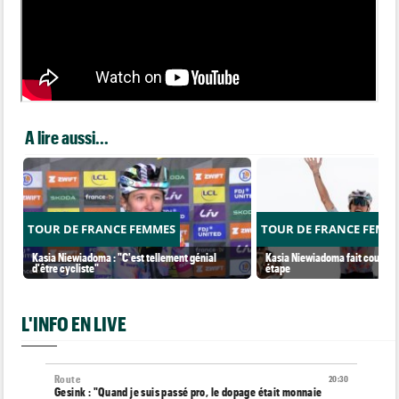
A lire aussi...
TOUR DE FRANCE FEMMES
TOUR DE FRANCE FEMM
Kasia Niewiadoma : "C'est tellement génial
Kasia Niewiadoma fait coup dou
d'être cycliste"
étape
L'INFO EN LIVE
Route
20:30
Gesink : "Quand je suis passé pro, le dopage était monnaie