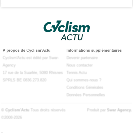
-
A propos de Cyclism'Actu
Informations supplémentaires
Cyclism'Actu est édité par Swar-
Devenir partenaire
Agency
Nous contacter
17 rue de la Suarlée, 5080 Rhisnes
Tennis Actu
SPRLS BE 0836.273.820
Qui sommes-nous ?
Conditions Générales
Données Personnelles
© Cyclism'Actu
Tous droits réservés
Produit par
Swar Agency
.
©2008-2026
-