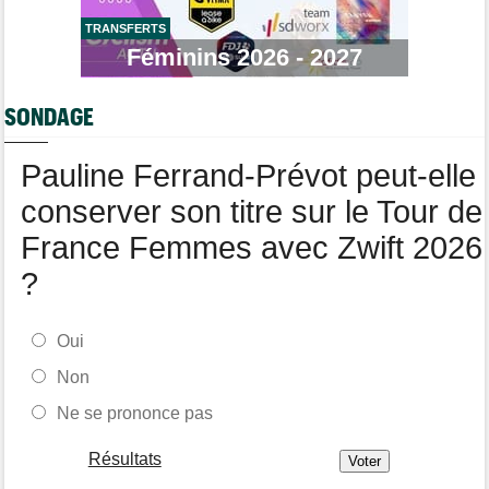
Puck Pieterse : "Je vise le maillot à pois..."
TRANSFERTS
Tour de France Femmes
Féminins 2026 - 2027
13:36
Marlen Reusser, maillot jaune : "Le Mont Ventoux, on verra"
Agenda
13:13
SONDAGE
Le Tour Femmes, Pologne, Burgos… le programme de la fin de
semaine
Pauline Ferrand-Prévot peut-elle
conserver son titre sur le Tour de
France Femmes avec Zwift 2026
?
Oui
Non
Ne se prononce pas
Résultats