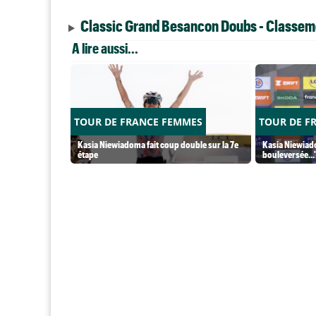
Classic Grand Besancon Doubs - Classem
A lire aussi...
TOUR DE FRANCE FEMMES
TOUR DE F
Kasia Niewiadoma fait coup double sur la 7e
Kasia Niewiado
étape
bouleversée...