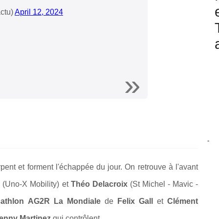
ctu)
April 12, 2024
-
pent et forment l'échappée du jour. On retrouve à l'avant
r
(Uno-X Mobility) et
Théo Delacroix
(St Michel - Mavic -
athlon AG2R La Mondiale
de
Felix Gall
et
Clément
enny Martinez
qui contrôlent.