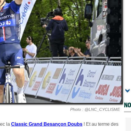
NO
Photo : @LNC_CYCLISME
vec la
Classic Grand Besançon Doubs
! Et au terme des