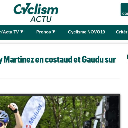
CO
►
►
m'Actu TV
Pronos
Cyclisme NOVO19
Crité
y Martinez en costaud et Gaudu sur