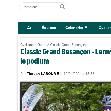
Recherche
Ok
⛰
►
Équipes
Calendrier
Cyclis
Cyclisme
>
Route
>
Classic Grand Besançon
Classic Grand Besançon - Lenn
le podium
Par
Titouan LABOURIE
le 12/04/2024 à 15:58