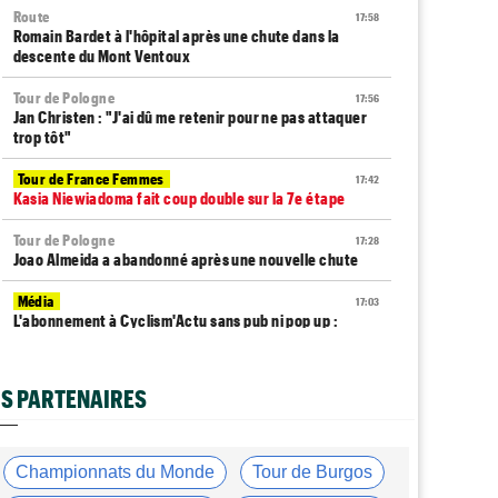
Route
17:58
Romain Bardet à l'hôpital après une chute dans la
descente du Mont Ventoux
Tour de Pologne
17:56
Jan Christen : "J'ai dû me retenir pour ne pas attaquer
trop tôt"
Tour de France Femmes
17:42
Kasia Niewiadoma fait coup double sur la 7e étape
Tour de Pologne
17:28
Joao Almeida a abandonné après une nouvelle chute
Média
17:03
L'abonnement à Cyclism'Actu sans pub ni pop up :
9,99€ pour 1 an
Tour de Burgos
16:42
S PARTENAIRES
Matthew Brennan coiffe Pithie sur la ligne et remporte
la 4e étape
Média
16:38
Championnats du Monde
Tour de Burgos
Les vidéos cyclisme sont sur Dailymotion :