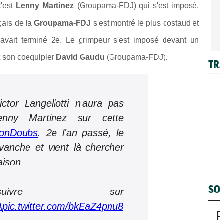
c'est
Lenny Martinez
(Groupama-FDJ) qui s'est imposé.
çais de la
Groupama-FDJ
s'est montré le plus costaud et
avait terminé 2e. Le grimpeur s'est imposé devant un
t son coéquipier
David Gaudu
(Groupama-FDJ).
TR
ctor Langellotti n'aura pas
enny Martinez sur cette
çonDoubs
. 2e l'an passé, le
vanche et vient là chercher
aison.
SO
vre sur
A
pic.twitter.com/bkEaZ4pnu8