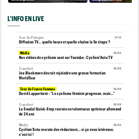
L'INFO EN LIVE
Tour de Pologne
07:10
Diffusion TV... quelle heure et quelle chaîne la 5e étape ?
Média
06/08
Nos vidéos de cyclisme sont sur Youtube : Cyclism'Actu TV
Transfert
06/08
Joe Blackmore devrait rejoindre une grosse formation
WorldTour
Tour de France Femmes
06/08
David Lappartient : "Le cyclisme féminin progresse, mais…"
Transfert
06/08
La Soudal Quick-Step recrute un talentueux sprinteur allemand
de 24 ans
Média
06/08
Cyclism’Actu recrute des rédacteurs… si ça vous intéresse,
c'est ici !