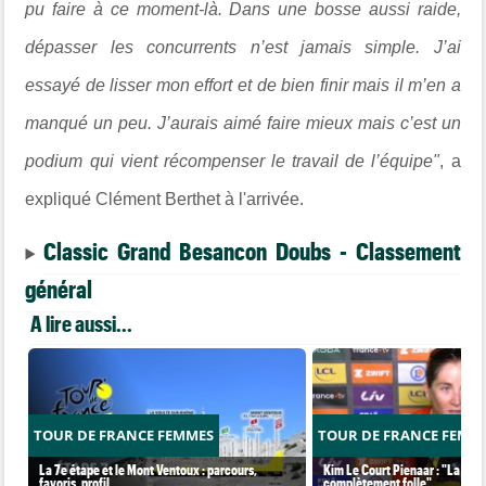
pu faire à ce moment-là. Dans une bosse aussi raide,
dépasser les concurrents n’est jamais simple. J’ai
essayé de lisser mon effort et de bien finir mais il m’en a
manqué un peu. J’aurais aimé faire mieux mais c’est un
podium qui vient récompenser le travail de l’équipe"
, a
expliqué Clément Berthet à l'arrivée.
Classic Grand Besancon Doubs - Classement
général
A lire aussi...
TOUR DE FRANCE FEMMES
TOUR DE FRANCE FEMM
La 7e étape et le Mont Ventoux : parcours,
Kim Le Court Pienaar : "La cour
favoris, profil…
complètement folle"