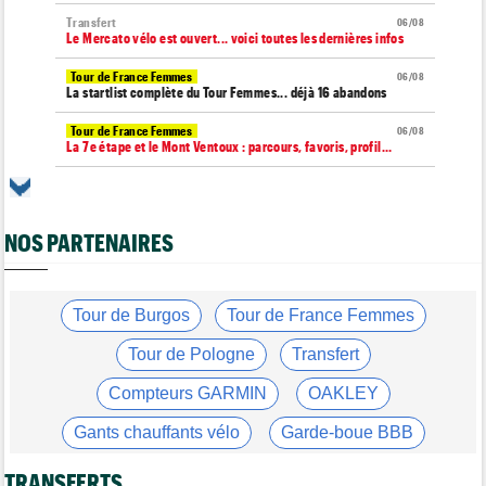
Transfert
06/08
Le Mercato vélo est ouvert... voici toutes les dernières infos
Tour de France Femmes
06/08
La startlist complète du Tour Femmes... déjà 16 abandons
Tour de France Femmes
06/08
La 7e étape et le Mont Ventoux : parcours, favoris, profil…
Tour du Portugal
06/08
La surprise Francisco Campos remporte la 1ère étape
NOS PARTENAIRES
Tour de Pologne
06/08
Bart Lemmen : "J'attendais cette 1ère victoire depuis
longtemps"
Tour de France Femmes
Tour de Burgos
Tour de France Femmes
06/08
Marlen Reusser : "Le Mont Ventoux... on verra"
Tour de Pologne
Transfert
Tour de France Femmes
06/08
Kim Le Court Pienaar : "La course a été complètement folle"
Compteurs GARMIN
OAKLEY
Route
06/08
Gants chauffants vélo
Garde-boue BBB
Isaac Del Toro prolonge avec UAE Team Emirates-XRG jusqu'en
2031
Casque ABUS
Jeu de Vélo
TRANSFERTS