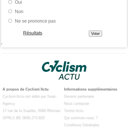
Oui
Non
Ne se prononce pas
Résultats
-
A propos de Cyclism'Actu
Informations supplémentaires
Cyclism'Actu est édité par Swar-
Devenir partenaire
Agency
Nous contacter
17 rue de la Suarlée, 5080 Rhisnes
Tennis Actu
SPRLS BE 0836.273.820
Qui sommes-nous ?
Conditions Générales