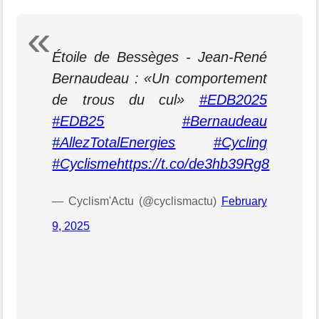
Étoile de Bessèges - Jean-René
Bernaudeau : «Un comportement
de trous du cul»
#EDB2025
#EDB25
#Bernaudeau
#AllezTotalEnergies
#Cycling
#Cyclisme
https://t.co/de3hb39Rg8
— Cyclism'Actu (@cyclismactu)
February
9, 2025