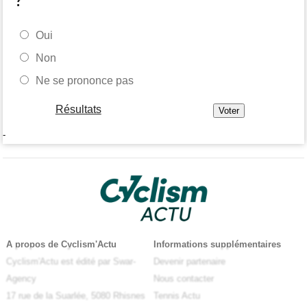
Oui
Non
Ne se prononce pas
Résultats
-
A propos de Cyclism'Actu
Informations supplémentaires
Cyclism'Actu est édité par Swar-
Devenir partenaire
Agency
Nous contacter
17 rue de la Suarlée, 5080 Rhisnes
Tennis Actu