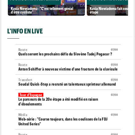
Kasia Niewiadoma : "C'est tellement génial
Kasia Niewiadoma fait coup dou
d'être cycliste"
étape
L'INFO EN LIVE
Route
07/08
Quels seront les prochains défis du Slovène Tadej Pogacar ?
Route
07/08
Anton Schiffer à nouveau victime d'une fracture de la clavicule
Transfert
07/08
Soudal Quick-Step a recruté un talentueux sprinteur allemand
Tour d'Espagne
07/08
Le parcours de la 20e étape a été modifié en raison
d'éboulements
Média
07/08
Web-série : "Course toujours, dans les coulisses de la FDJ
United Series"
Route
07/08