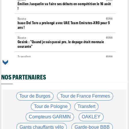
Émilien Jacquelin va faire ses débuts en compétition le 16 août
!
Route
07/08
Isaac Del Toro a prolongé avec UAE Team Emirates-XRG pour 5
ans !
Route
07/08
Gesink : "Quand je suis passé pro, le dopage était monnaie
courante"
Transfert
07/08
Le Mercato vélo est ouvert... toutes les dernières infos et
rumeurs
NOS PARTENAIRES
Transfert
07/08
Lotto-Intermarché fait passer pro trois jeunes de sa formation
Tour de France Femmes
07/08
Kasia Niewiadoma : "C'est tellement génial d'être cycliste"
Tour de Burgos
Tour de France Femmes
Tour de Burgos
07/08
Tour de Pologne
Transfert
Matthew Brennan : "Je me suis retrouvé un peu trop loin…"
Compteurs GARMIN
OAKLEY
Tour de Burgos
07/08
Matthew Brennan a remporté la 4e étape devant Pithie
Gants chauffants vélo
Garde-boue BBB