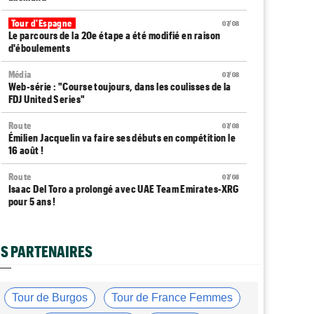
Tour d'Espagne
07/08
Le parcours de la 20e étape a été modifié en raison
d'éboulements
Média
07/08
Web-série : "Course toujours, dans les coulisses de la
FDJ United Series"
Route
07/08
Émilien Jacquelin va faire ses débuts en compétition le
16 août !
Route
07/08
Isaac Del Toro a prolongé avec UAE Team Emirates-XRG
pour 5 ans !
Route
07/08
Gesink : "Quand je suis passé pro, le dopage était
S PARTENAIRES
monnaie courante"
Transfert
07/08
Le Mercato vélo est ouvert... toutes les dernières infos
Tour de Burgos
Tour de France Femmes
et rumeurs