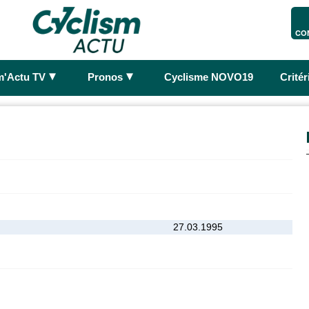
CO
►
►
m'Actu TV
Pronos
Cyclisme NOVO19
Crité
27.03.1995