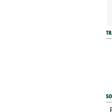
TR
SO