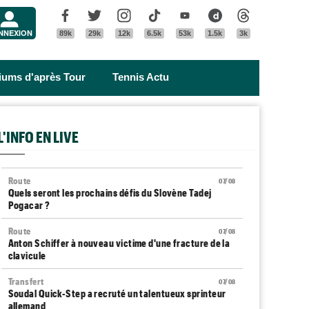
Menu
Facebook
Twitter
Instagram
Tik Tok
Youtube
Dailymotion
Threads
NNEXION
89k
29k
12k
6.5k
53k
1.5k
3k
riums d'après Tour
Tennis Actu
L'INFO EN LIVE
Route
07/08
Quels seront les prochains défis du Slovène Tadej
Pogacar ?
Route
07/08
Anton Schiffer à nouveau victime d'une fracture de la
clavicule
Transfert
07/08
Soudal Quick-Step a recruté un talentueux sprinteur
allemand