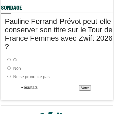
Tour de Pologne
05/08
SONDAGE
Paul Magnier seulement 14e de la 3e étape... puis déclassé
Tour du Portugal
05/08
Pauline Ferrand-Prévot peut-elle
Julius Johansen remporte le prologue, doublé UAE Team
Emirates
conserver son titre sur le Tour de
France Femmes avec Zwift 2026
?
Oui
Non
Ne se prononce pas
Résultats
-