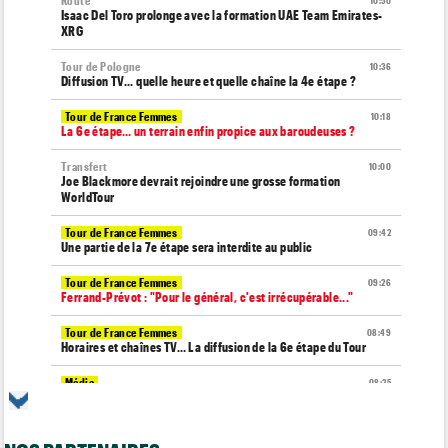
Route
10:50
Isaac Del Toro prolonge avec la formation UAE Team Emirates-
XRG
Tour de Pologne
10:36
Diffusion TV... quelle heure et quelle chaîne la 4e étape ?
Tour de France Femmes
10:18
La 6e étape… un terrain enfin propice aux baroudeuses ?
Transfert
10:00
Joe Blackmore devrait rejoindre une grosse formation
WorldTour
Tour de France Femmes
09:42
Une partie de la 7e étape sera interdite au public
Tour de France Femmes
09:26
Ferrand-Prévot : "Pour le général, c'est irrécupérable..."
Tour de France Femmes
08:49
Horaires et chaînes TV… La diffusion de la 6e étape du Tour
Média
08:25
Les vidéos de cyclisme sur Dailymotion : Cyclism'Actu TV
Tour de Burgos
07:56
A quelle heure et sur quelle chaîne suivre la 3e étape à la TV ?