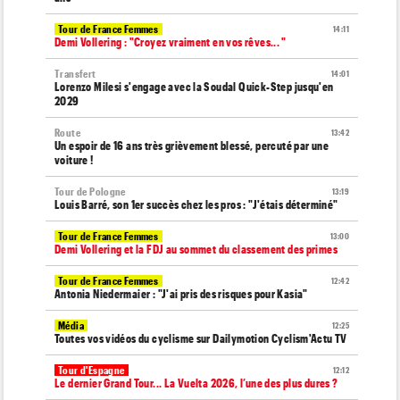
Tour de France Femmes
14:11
Demi Vollering : "Croyez vraiment en vos rêves... "
Transfert
14:01
Lorenzo Milesi s'engage avec la Soudal Quick-Step jusqu'en
2029
Route
13:42
Un espoir de 16 ans très grièvement blessé, percuté par une
voiture !
Tour de Pologne
13:19
Louis Barré, son 1er succès chez les pros : "J'étais déterminé"
Tour de France Femmes
13:00
Demi Vollering et la FDJ au sommet du classement des primes
Tour de France Femmes
12:42
Antonia Niedermaier : "J'ai pris des risques pour Kasia"
Média
12:25
Toutes vos vidéos du cyclisme sur Dailymotion Cyclism'Actu TV
Tour d'Espagne
12:12
Le dernier Grand Tour... La Vuelta 2026, l’une des plus dures ?