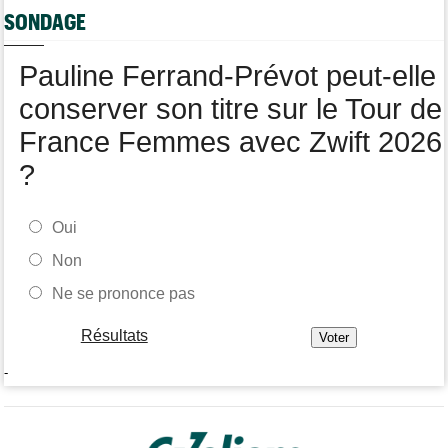
SONDAGE
Tour de Burgos
07:56
A quelle heure et sur quelle chaîne suivre la 4e étape à la TV ?
Pauline Ferrand-Prévot peut-elle
Transfert
07:43
Le Mercato vélo est ouvert... les toutes les dernières infos
conserver son titre sur le Tour de
France Femmes avec Zwift 2026
?
Oui
Non
Ne se prononce pas
Résultats
-