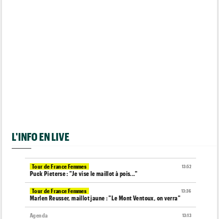
L'INFO EN LIVE
Tour de France Femmes
13:52
Puck Pieterse : "Je vise le maillot à pois..."
Tour de France Femmes
13:36
Marlen Reusser, maillot jaune : "Le Mont Ventoux, on verra"
Agenda
13:13