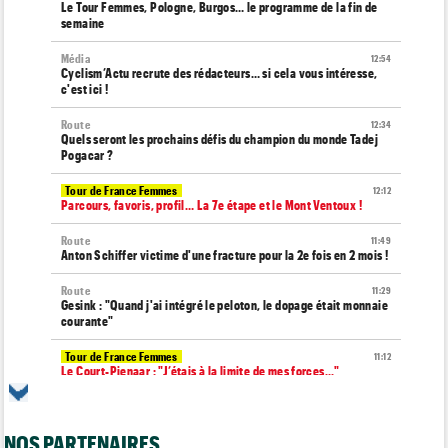
Le Tour Femmes, Pologne, Burgos… le programme de la fin de
semaine
Média
12:54
Cyclism’Actu recrute des rédacteurs… si cela vous intéresse,
c'est ici !
Route
12:34
Quels seront les prochains défis du champion du monde Tadej
Pogacar ?
Tour de France Femmes
12:12
Parcours, favoris, profil… La 7e étape et le Mont Ventoux !
Route
11:49
Anton Schiffer victime d'une fracture pour la 2e fois en 2 mois !
Route
11:29
Gesink : "Quand j'ai intégré le peloton, le dopage était monnaie
courante"
Tour de France Femmes
11:12
Le Court-Pienaar : "J’étais à la limite de mes forces..."
Tour d'Espagne
10:56
Le parcours de la 20e étape modifié en raison des éboulements
NOS PARTENAIRES