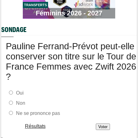
TRANSFERTS
Tour de Pologne
17:56
Féminins 2026 - 2027
Jan Christen : "J'ai dû me retenir pour ne pas attaquer trop tôt"
Tour de France Femmes
17:42
SONDAGE
Kasia Niewiadoma fait coup double sur la 7e étape
Tour de Pologne
17:28
Pauline Ferrand-Prévot peut-elle
Joao Almeida a abandonné après une nouvelle chute
conserver son titre sur le Tour de
France Femmes avec Zwift 2026
?
Oui
Non
Ne se prononce pas
Résultats
-