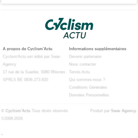
A propos de Cyclism'Actu
Informations supplémentaires
Cyclism'Actu est édité par Swar-
Devenir partenaire
Agency
Nous contacter
17 rue de la Suarlée, 5080 Rhisnes
Tennis Actu
SPRLS BE 0836.273.820
Qui sommes-nous ?
Conditions Générales
Données Personnelles
© Cyclism'Actu
Tous droits réservés
Produit par
Swar Agency
.
©2008-2026
-