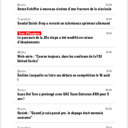
Route
22:30
Anton Schiffer à nouveau victime d'une fracture de la clavicule
Transfert
22:10
Soudal Quick-Step a recruté un talentueux sprinteur allemand
Tour d'Espagne
21:50
Le parcours de la 20e étape a été modifié en raison
d'éboulements
Média
21:30
Web-série : "Course toujours, dans les coulisses de la FDJ
United Series"
Route
21:10
Émilien Jacquelin va faire ses débuts en compétition le 16 août
!
Route
20:50
Isaac Del Toro a prolongé avec UAE Team Emirates-XRG pour 5
ans !
Route
20:30
Gesink : "Quand je suis passé pro, le dopage était monnaie
courante"
Transfert
20:12