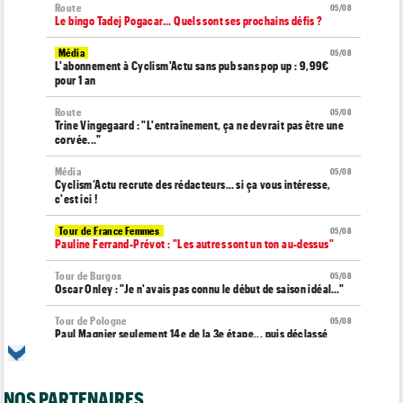
Route
05/08
Le bingo Tadej Pogacar... Quels sont ses prochains défis ?
Média
05/08
L'abonnement à Cyclism'Actu sans pub sans pop up : 9,99€
pour 1 an
Route
05/08
Trine Vingegaard : "L'entraînement, ça ne devrait pas être une
corvée..."
Média
05/08
Cyclism’Actu recrute des rédacteurs… si ça vous intéresse,
c'est ici !
Tour de France Femmes
05/08
Pauline Ferrand-Prévot : "Les autres sont un ton au-dessus"
Tour de Burgos
05/08
Oscar Onley : "Je n'avais pas connu le début de saison idéal…"
Tour de Pologne
05/08
Paul Magnier seulement 14e de la 3e étape... puis déclassé
Tour du Portugal
05/08
Julius Johansen remporte le prologue, doublé UAE Team
Emirates
NOS PARTENAIRES