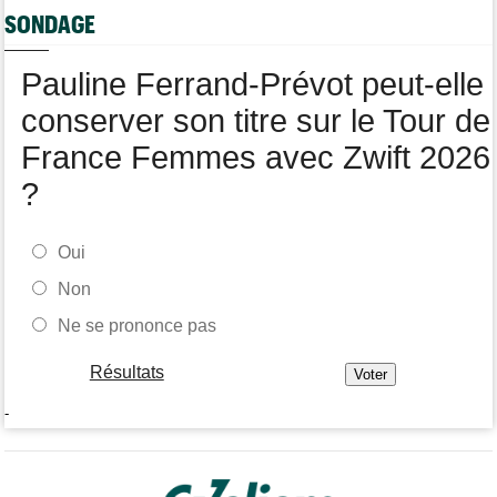
SONDAGE
Tour de Burgos
05/08
Oscar Onley fait coup double sur la 2e étape
Pauline Ferrand-Prévot peut-elle
Route
05/08
Le Belge Toon Aerts, blessé, a mis un terme à sa saison 2026
conserver son titre sur le Tour de
France Femmes avec Zwift 2026
?
Oui
Non
Ne se prononce pas
Résultats
-