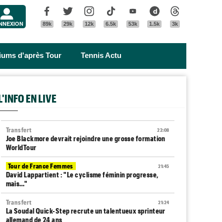
Menu
Facebook
Twitter
Instagram
Tik Tok
Youtube
Dailymotion
Threads
NNEXION
89k
29k
12k
6.5k
53k
1.5k
3k
riums d'après Tour
Tennis Actu
L'INFO EN LIVE
Transfert
22:08
Joe Blackmore devrait rejoindre une grosse formation
WorldTour
Tour de France Femmes
21:45
David Lappartient : "Le cyclisme féminin progresse,
mais…"
Transfert
21:24
La Soudal Quick-Step recrute un talentueux sprinteur
allemand de 24 ans