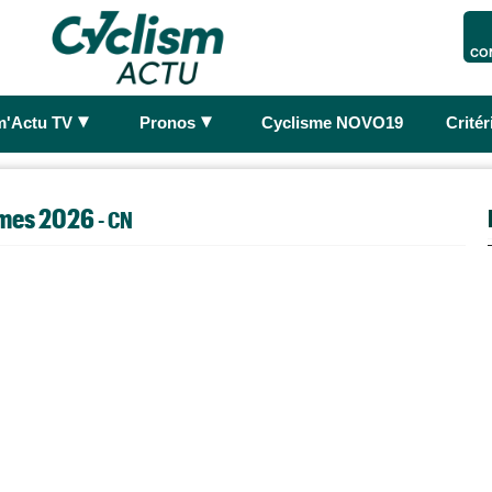
CO
►
►
m'Actu TV
Pronos
Cyclisme NOVO19
Crité
mmes 2026
- CN