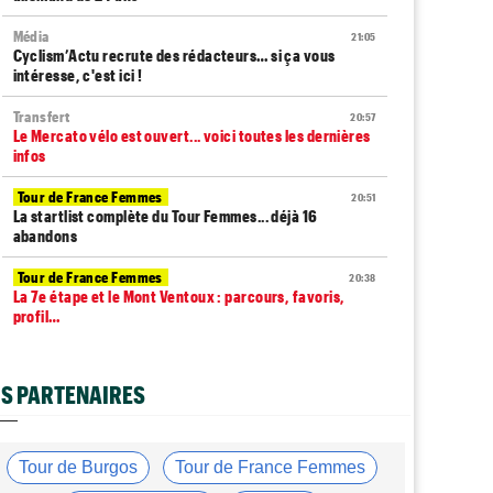
Média
21:05
Cyclism’Actu recrute des rédacteurs… si ça vous
intéresse, c'est ici !
Transfert
20:57
Le Mercato vélo est ouvert... voici toutes les dernières
infos
Tour de France Femmes
20:51
La startlist complète du Tour Femmes... déjà 16
abandons
Tour de France Femmes
20:38
La 7e étape et le Mont Ventoux : parcours, favoris,
profil…
Tour du Portugal
20:17
La surprise Francisco Campos remporte la 1ère étape
S PARTENAIRES
Tour de Pologne
19:59
Bart Lemmen : "J'attendais cette 1ère victoire depuis
longtemps"
Tour de Burgos
Tour de France Femmes