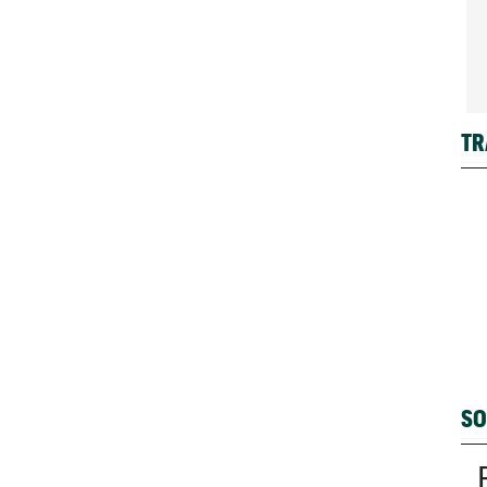
TR
SO