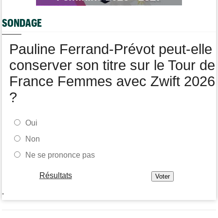
Tour de France Femmes
14:39
Niedermaier : "On savait que Kasia pouvait suivre Demi"
SONDAGE
Tour de France Femmes
14:21
Puck Pieterse : "Désormais, je vise le maillot à pois..."
Pauline Ferrand-Prévot peut-elle
conserver son titre sur le Tour de
France Femmes avec Zwift 2026
?
Oui
Non
Ne se prononce pas
Résultats
-