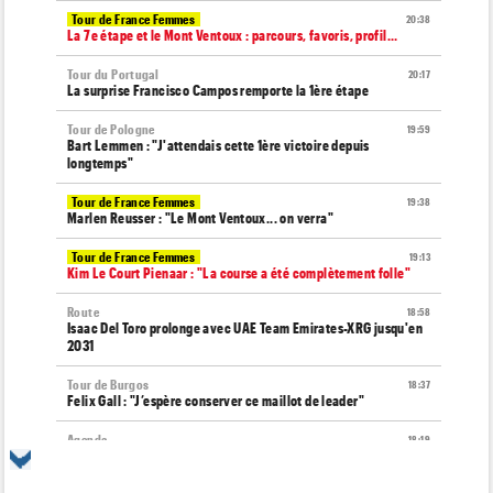
Tour de France Femmes
20:38
La 7e étape et le Mont Ventoux : parcours, favoris, profil…
Tour du Portugal
20:17
La surprise Francisco Campos remporte la 1ère étape
Tour de Pologne
19:59
Bart Lemmen : "J'attendais cette 1ère victoire depuis
longtemps"
Tour de France Femmes
19:38
Marlen Reusser : "Le Mont Ventoux... on verra"
Tour de France Femmes
19:13
Kim Le Court Pienaar : "La course a été complètement folle"
Route
18:58
Isaac Del Toro prolonge avec UAE Team Emirates-XRG jusqu'en
2031
Tour de Burgos
18:37
Felix Gall : "J’espère conserver ce maillot de leader"
Agenda
18:19
Tour Femmes, Pologne, Burgos… au programme de la fin de
semaine