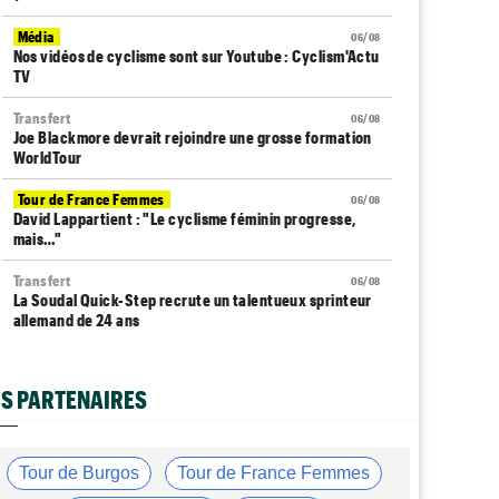
Média
06/08
Nos vidéos de cyclisme sont sur Youtube : Cyclism'Actu
TV
Transfert
06/08
Joe Blackmore devrait rejoindre une grosse formation
WorldTour
Tour de France Femmes
06/08
David Lappartient : "Le cyclisme féminin progresse,
mais…"
Transfert
06/08
La Soudal Quick-Step recrute un talentueux sprinteur
allemand de 24 ans
Média
06/08
Cyclism’Actu recrute des rédacteurs… si ça vous
S PARTENAIRES
intéresse, c'est ici !
Transfert
06/08
Le Mercato vélo est ouvert... voici toutes les dernières
Tour de Burgos
Tour de France Femmes
infos