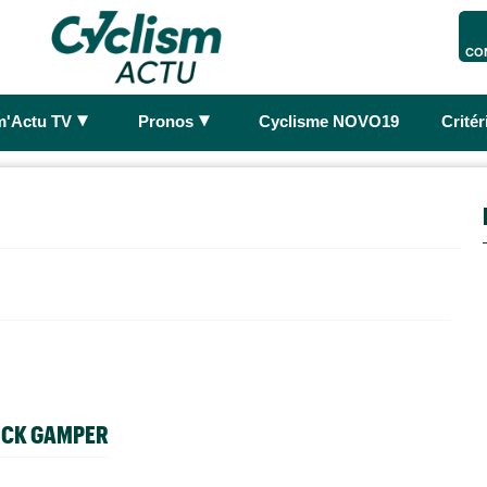
CO
►
►
m'Actu TV
Pronos
Cyclisme NOVO19
Crité
RICK GAMPER