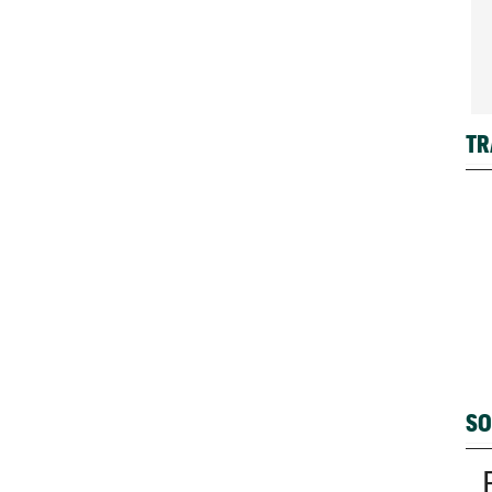
TR
SO