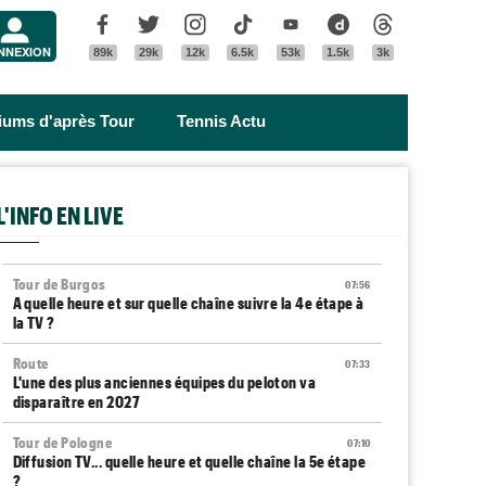
Menu
Facebook
Twitter
Instagram
Tik Tok
Youtube
Dailymotion
Threads
NNEXION
89k
29k
12k
6.5k
53k
1.5k
3k
riums d'après Tour
Tennis Actu
L'INFO EN LIVE
Tour de Burgos
07:56
A quelle heure et sur quelle chaîne suivre la 4e étape à
la TV ?
Route
07:33
L'une des plus anciennes équipes du peloton va
disparaître en 2027
Tour de Pologne
07:10
Diffusion TV... quelle heure et quelle chaîne la 5e étape
?