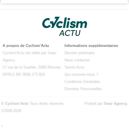
A propos de Cyclism'Actu
Informations supplémentaires
Cyclism'Actu est édité par Swar-
Devenir partenaire
Agency
Nous contacter
17 rue de la Suarlée, 5080 Rhisnes
Tennis Actu
SPRLS BE 0836.273.820
Qui sommes-nous ?
Conditions Générales
Données Personnelles
© Cyclism'Actu
Tous droits réservés
Produit par
Swar Agency
.
©2008-2026
-