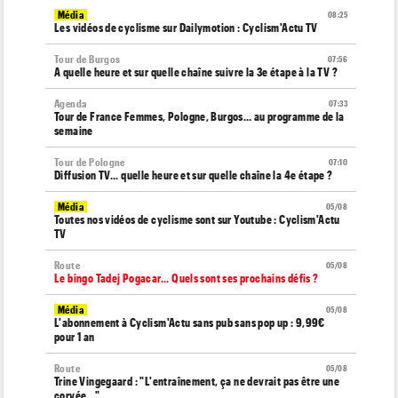
Média
08:25
Les vidéos de cyclisme sur Dailymotion : Cyclism'Actu TV
Tour de Burgos
07:56
A quelle heure et sur quelle chaîne suivre la 3e étape à la TV ?
Agenda
07:33
Tour de France Femmes, Pologne, Burgos… au programme de la
semaine
Tour de Pologne
07:10
Diffusion TV... quelle heure et sur quelle chaîne la 4e étape ?
Média
05/08
Toutes nos vidéos de cyclisme sont sur Youtube : Cyclism'Actu
TV
Route
05/08
Le bingo Tadej Pogacar... Quels sont ses prochains défis ?
Média
05/08
L'abonnement à Cyclism'Actu sans pub sans pop up : 9,99€
pour 1 an
Route
05/08
Trine Vingegaard : "L'entraînement, ça ne devrait pas être une
corvée..."