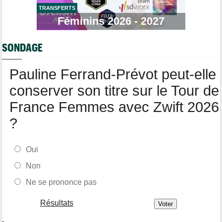
TRANSFERTS
Tour de France
05/08
Féminins 2026 - 2027
Geraint Thomas : "On est passé à côté du Tour..."
Transfert
05/08
SONDAGE
Le Mercato vélo est ouvert... Toutes les dernières infos de
transferts
Pauline Ferrand-Prévot peut-elle
Tour de France Femmes
05/08
Demi Vollering la 5e étape ! Ferrand-Prévot perd tout
conserver son titre sur le Tour de
France Femmes avec Zwift 2026
?
Oui
Non
Ne se prononce pas
Résultats
-