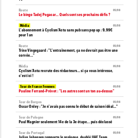
Route
05/08
Le bingo Tadej Pogacar... Quels sont ses prochains défis ?
Média
05/08
L'abonnement à Cyclism'Actu sans pub sans pop up : 9,99€
pour 1 an
Route
05/08
Trine Vingegaard : "L'entraînement, ça ne devrait pas être une
corvée..."
Média
05/08
Cyclism’Actu recrute des rédacteurs… si ça vous intéresse,
c'est ici !
Tour de France Femmes
05/08
Pauline Ferrand-Prévot : "Les autres sont un ton au-dessus"
Tour de Burgos
05/08
Oscar Onley : "Je n'avais pas connu le début de saison idéal…"
Tour de Pologne
05/08
Paul Magnier seulement 14e de la 3e étape... puis déclassé
Tour du Portugal
05/08
Julius Johansen remporte le prologue, doublé UAE Team