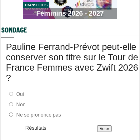
LNC
TRANSFERTS
Féminins 2026 - 2027
Tour de Burgos
05/08
Oscar Onley fait coup double sur la 2e étape
SONDAGE
Route
05/08
Le Belge Toon Aerts, blessé, a mis un terme à sa saison 2026
Pauline Ferrand-Prévot peut-elle
Tour de Pologne
05/08
Jamais 2 sans 3 pour Jonathan Milan, vainqueur de la 3e étape !
conserver son titre sur le Tour de
France Femmes avec Zwift 2026
?
Oui
Non
Ne se prononce pas
Résultats
-