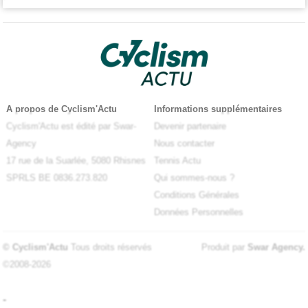
A propos de Cyclism'Actu
Informations supplémentaires
Cyclism'Actu est édité par Swar-
Devenir partenaire
Agency
Nous contacter
17 rue de la Suarlée, 5080 Rhisnes
Tennis Actu
SPRLS BE 0836.273.820
Qui sommes-nous ?
Conditions Générales
Données Personnelles
© Cyclism'Actu
Tous droits réservés
Produit par
Swar Agency
.
©2008-2026
-