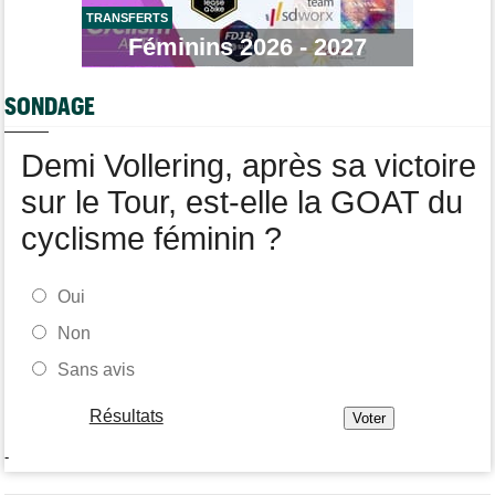
Média
09:00
Cyclism’Actu cherche rédacteurs… les informations, c'est ici !
TRANSFERTS
Féminins 2026 - 2027
Route
08:31
Les prochains défis de Pogi ? L'insatiable Tadej Pogacar...
SONDAGE
Transfert
08:26
Lotto-Intermarché a fait passer pro trois jeunes de sa formation
Demi Vollering, après sa victoire
sur le Tour, est-elle la GOAT du
cyclisme féminin ?
Oui
Non
Sans avis
Résultats
-