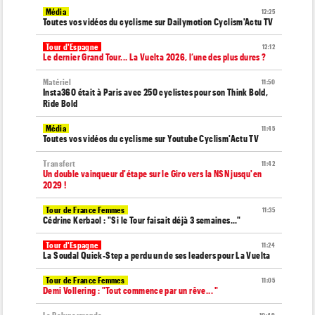
Média
12:25
Toutes vos vidéos du cyclisme sur Dailymotion Cyclism'Actu TV
Tour d'Espagne
12:12
Le dernier Grand Tour... La Vuelta 2026, l’une des plus dures ?
Matériel
11:50
Insta360 était à Paris avec 250 cyclistes pour son Think Bold,
Ride Bold
Média
11:45
Toutes vos vidéos du cyclisme sur Youtube Cyclism'Actu TV
Transfert
11:42
Un double vainqueur d'étape sur le Giro vers la NSN jusqu'en
2029 !
Tour de France Femmes
11:35
Cédrine Kerbaol : "Si le Tour faisait déjà 3 semaines..."
Tour d'Espagne
11:24
La Soudal Quick-Step a perdu un de ses leaders pour La Vuelta
Tour de France Femmes
11:05
Demi Vollering : "Tout commence par un rêve... "