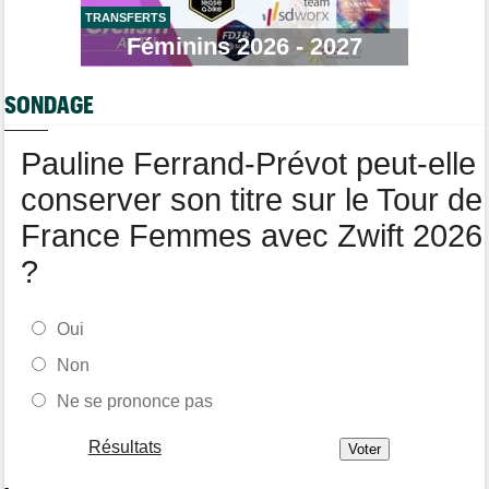
TRANSFERTS
Tour de Pologne
06/08
Bart Lemmen fait coup double sur la 4e étape, UAE déçoit !
Féminins 2026 - 2027
Média
06/08
Votre abonnement à Cyclism'Actu sans pub ni pop up : 9,99€
SONDAGE
pour 1 an
Tour de Burgos
06/08
Pauline Ferrand-Prévot peut-elle
Felix Gall remporte la 3e étape et prend les commandes du
général
conserver son titre sur le Tour de
France Femmes avec Zwift 2026
?
Oui
Non
Ne se prononce pas
Résultats
-