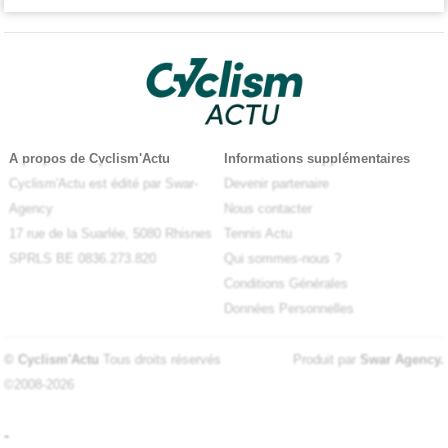
A propos de Cyclism'Actu
Informations supplémentaires
Cyclism'Actu est édité par Swar-
Devenir partenaire
Agency
Nous contacter
17 rue de la Suarlée, 5080 Rhisnes
Tennis Actu
SPRLS BE 0836.273.820
Qui sommes-nous ?
Conditions Générales
Données Personnelles
© Cyclism'Actu
Tous droits réservés
Produit par
Swar Agency
.
©2008-2026
-