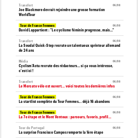
Transfert
06/08
Joe Blackmore devrait rejoindre une grosse formation
WorldTour
Tour de France Femmes
06/08
David Lappartient : "Le cyclisme féminin progresse, mais…"
Transfert
06/08
La Soudal Quick-Step recrute un talentueux sprinteur allemand
de 24 ans
Média
06/08
Cyclism’Actu recrute des rédacteurs… si ça vous intéresse,
c'est ici !
Transfert
06/08
Le Mercato vélo est ouvert... voici toutes les dernières infos
Tour de France Femmes
06/08
La startlist complète du Tour Femmes... déjà 16 abandons
Tour de France Femmes
06/08
La 7e étape et le Mont Ventoux : parcours, favoris, profil…
Tour du Portugal
06/08
La surprise Francisco Campos remporte la 1ère étape