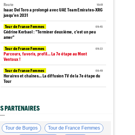
Route
10:01
Isaac Del Toro a prolongé avec UAE Team Emirates-XRG
jusqu'en 2031
Tour de France Femmes
09:45
Cédrine Kerbaol : "Terminer deuxième, c'est un peu
amer"
Tour de France Femmes
09:22
Parcours, favoris, profil… La 7e étape au Mont
Ventoux !
Tour de France Femmes
08:49
Horaires et chaînes… La diffusion TV de la 7e étape du
Tour
Tour de France Femmes
08:33
Le Court-Pienaar : "On avait besoin de cette
victoire..."
S PARTENAIRES
Média
08:25
Les vidéos cyclisme sont sur Dailymotion :
Cyclism'Actu TV
Tour de Burgos
Tour de France Femmes