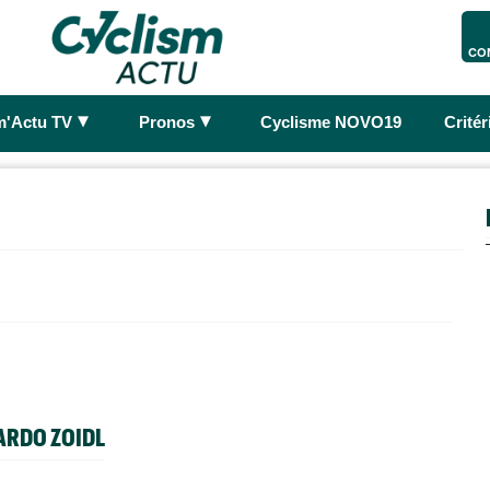
CO
►
►
m'Actu TV
Pronos
Cyclisme NOVO19
Crité
ARDO ZOIDL