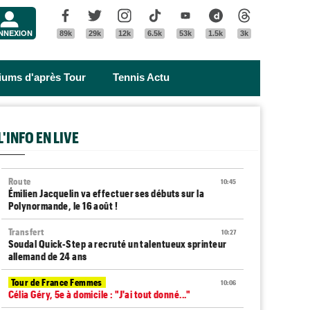
Menu
Facebook
Twitter
Instagram
Tik Tok
Youtube
Dailymotion
Threads
NNEXION
89k
29k
12k
6.5k
53k
1.5k
3k
riums d'après Tour
Tennis Actu
L'INFO EN LIVE
Route
10:45
Émilien Jacquelin va effectuer ses débuts sur la
Polynormande, le 16 août !
Transfert
10:27
Soudal Quick-Step a recruté un talentueux sprinteur
allemand de 24 ans
Tour de France Femmes
10:06
Célia Géry, 5e à domicile : "J'ai tout donné..."