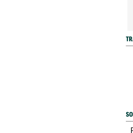
TR
SO