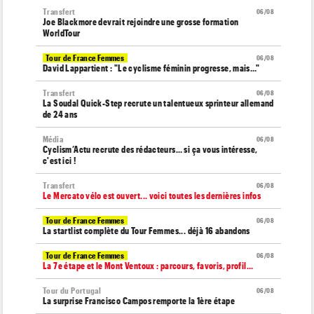
Transfert
06/08
Joe Blackmore devrait rejoindre une grosse formation
WorldTour
Tour de France Femmes
06/08
David Lappartient : "Le cyclisme féminin progresse, mais…"
Transfert
06/08
La Soudal Quick-Step recrute un talentueux sprinteur allemand
de 24 ans
Média
06/08
Cyclism’Actu recrute des rédacteurs… si ça vous intéresse,
c'est ici !
Transfert
06/08
Le Mercato vélo est ouvert... voici toutes les dernières infos
Tour de France Femmes
06/08
La startlist complète du Tour Femmes... déjà 16 abandons
Tour de France Femmes
06/08
La 7e étape et le Mont Ventoux : parcours, favoris, profil…
Tour du Portugal
06/08
La surprise Francisco Campos remporte la 1ère étape