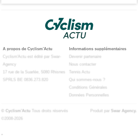
A propos de Cyclism'Actu
Informations supplémentaires
Cyclism'Actu est édité par Swar-
Devenir partenaire
Agency
Nous contacter
17 rue de la Suarlée, 5080 Rhisnes
Tennis Actu
SPRLS BE 0836.273.820
Qui sommes-nous ?
Conditions Générales
Données Personnelles
© Cyclism'Actu
Tous droits réservés
Produit par
Swar Agency
.
©2008-2026
-