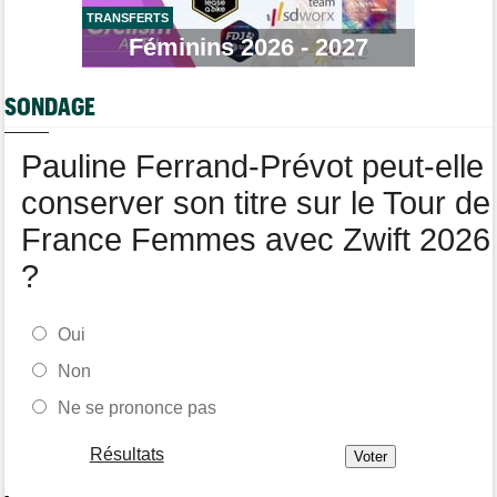
TRANSFERTS
Tour de Pologne
06/08
Bart Lemmen fait coup double sur la 4e étape, UAE déçoit !
Féminins 2026 - 2027
Média
06/08
Votre abonnement à Cyclism'Actu sans pub ni pop up : 9,99€
SONDAGE
pour 1 an
Tour de Burgos
06/08
Pauline Ferrand-Prévot peut-elle
Felix Gall remporte la 3e étape et prend les commandes du
général
conserver son titre sur le Tour de
France Femmes avec Zwift 2026
?
Oui
Non
Ne se prononce pas
Résultats
-