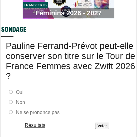
TRANSFERTS
Tour de France Femmes
08:00
La peloton du Tour de France Femmes... 21 abandons
Féminins 2026 - 2027
Route
07:40
Anton Schiffer encore victime d'une fracture de la clavicule
SONDAGE
Pauline Ferrand-Prévot peut-elle
conserver son titre sur le Tour de
France Femmes avec Zwift 2026
?
Oui
Non
Ne se prononce pas
Résultats
-