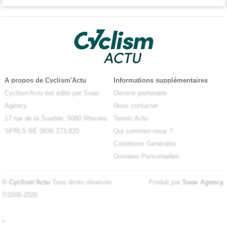
A propos de Cyclism'Actu
Informations supplémentaires
Cyclism'Actu est édité par Swar-
Devenir partenaire
Agency
Nous contacter
17 rue de la Suarlée, 5080 Rhisnes
Tennis Actu
SPRLS BE 0836.273.820
Qui sommes-nous ?
Conditions Générales
Données Personnelles
© Cyclism'Actu
Tous droits réservés
Produit par
Swar Agency
.
©2008-2026
-