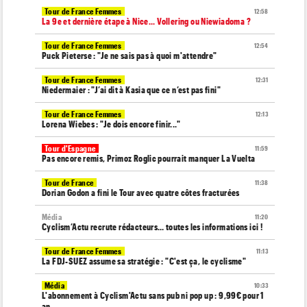
Tour de France Femmes
12:58
La 9e et dernière étape à Nice... Vollering ou Niewiadoma ?
Tour de France Femmes
12:54
Puck Pieterse : "Je ne sais pas à quoi m'attendre"
Tour de France Femmes
12:31
Niedermaier : "J’ai dit à Kasia que ce n’est pas fini"
Tour de France Femmes
12:13
Lorena Wiebes : "Je dois encore finir..."
Tour d'Espagne
11:59
Pas encore remis, Primoz Roglic pourrait manquer La Vuelta
Tour de France
11:38
Dorian Godon a fini le Tour avec quatre côtes fracturées
Média
11:20
Cyclism’Actu recrute rédacteurs… toutes les informations ici !
Tour de France Femmes
11:13
La FDJ-SUEZ assume sa stratégie : "C'est ça, le cyclisme"
Média
10:33
L'abonnement à Cyclism'Actu sans pub ni pop up : 9,99€ pour 1
an