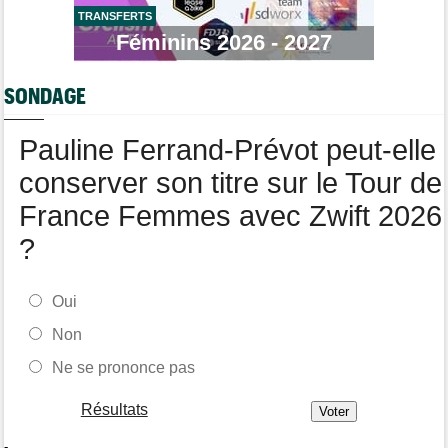
TRANSFERTS
Route
Féminins 2026 - 2027
10:50
Isaac Del Toro prolonge avec la formation UAE Team Emirates-
XRG
SONDAGE
Tour de Pologne
10:36
Diffusion TV... quelle heure et quelle chaîne la 4e étape ?
Pauline Ferrand-Prévot peut-elle
conserver son titre sur le Tour de
France Femmes avec Zwift 2026
?
Oui
Non
Ne se prononce pas
Résultats
-