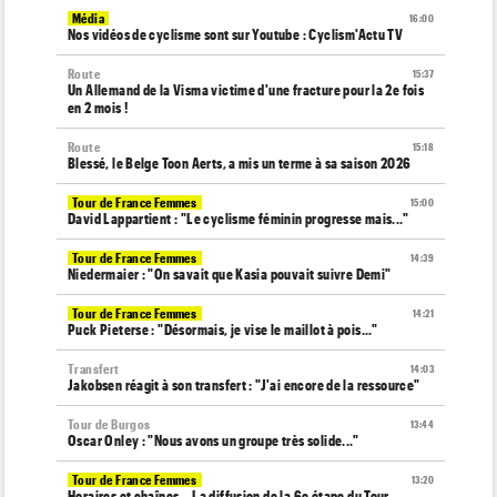
Média
16:00
Nos vidéos de cyclisme sont sur Youtube : Cyclism'Actu TV
Route
15:37
Un Allemand de la Visma victime d'une fracture pour la 2e fois
en 2 mois !
Route
15:18
Blessé, le Belge Toon Aerts, a mis un terme à sa saison 2026
Tour de France Femmes
15:00
David Lappartient : "Le cyclisme féminin progresse mais..."
Tour de France Femmes
14:39
Niedermaier : "On savait que Kasia pouvait suivre Demi"
Tour de France Femmes
14:21
Puck Pieterse : "Désormais, je vise le maillot à pois..."
Transfert
14:03
Jakobsen réagit à son transfert : "J'ai encore de la ressource"
Tour de Burgos
13:44
Oscar Onley : "Nous avons un groupe très solide..."
Tour de France Femmes
13:20
Horaires et chaînes… La diffusion de la 6e étape du Tour