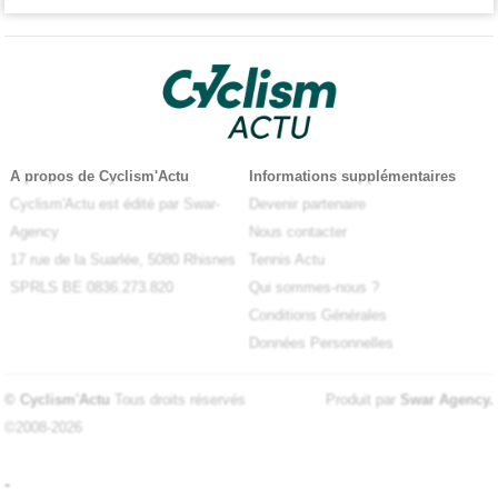
A propos de Cyclism'Actu
Informations supplémentaires
Cyclism'Actu est édité par Swar-
Devenir partenaire
Agency
Nous contacter
17 rue de la Suarlée, 5080 Rhisnes
Tennis Actu
SPRLS BE 0836.273.820
Qui sommes-nous ?
Conditions Générales
Données Personnelles
© Cyclism'Actu
Tous droits réservés
Produit par
Swar Agency
.
©2008-2026
-