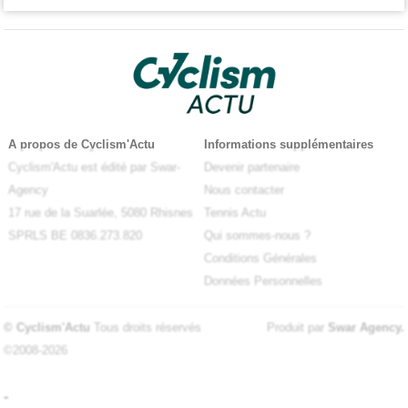
A propos de Cyclism'Actu
Informations supplémentaires
Cyclism'Actu est édité par Swar-
Devenir partenaire
Agency
Nous contacter
17 rue de la Suarlée, 5080 Rhisnes
Tennis Actu
SPRLS BE 0836.273.820
Qui sommes-nous ?
Conditions Générales
Données Personnelles
© Cyclism'Actu
Tous droits réservés
Produit par
Swar Agency
.
©2008-2026
-