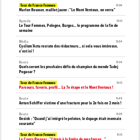
Tour de France Femmes
13:36
Marlen Reusser, maillot jaune : "Le Mont Ventoux, on verra"
Agenda
13:13
Le Tour Femmes, Pologne, Burgos… le programme de la fin de
semaine
Média
12:54
Cyclism’Actu recrute des rédacteurs… si cela vous intéresse,
c'est ici !
Route
12:34
Quels seront les prochains défis du champion du monde Tadej
Pogacar ?
Tour de France Femmes
12:12
Parcours, favoris, profil… La 7e étape et le Mont Ventoux !
Route
11:49
Anton Schiffer victime d'une fracture pour la 2e fois en 2 mois !
Route
11:29
Gesink : "Quand j'ai intégré le peloton, le dopage était monnaie
courante"
Tour de France Femmes
11:12
Le Court-Pienaar : "J’étais à la limite de mes forces..."