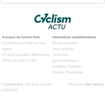
A propos de Cyclism'Actu
Informations supplémentaires
Cyclism'Actu est édité par Swar-
Devenir partenaire
Agency
Nous contacter
17 rue de la Suarlée, 5080 Rhisnes
Tennis Actu
SPRLS BE 0836.273.820
Qui sommes-nous ?
Conditions Générales
Données Personnelles
© Cyclism'Actu
Tous droits réservés
Produit par
Swar Agency
.
©2008-2026
-