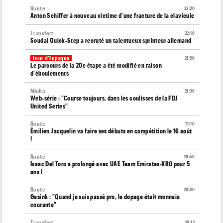
Route
22:30
Anton Schiffer à nouveau victime d'une fracture de la clavicule
Transfert
22:10
Soudal Quick-Step a recruté un talentueux sprinteur allemand
Tour d'Espagne
21:50
Le parcours de la 20e étape a été modifié en raison
d'éboulements
Média
21:30
Web-série : "Course toujours, dans les coulisses de la FDJ
United Series"
Route
21:10
Émilien Jacquelin va faire ses débuts en compétition le 16 août
!
Route
20:50
Isaac Del Toro a prolongé avec UAE Team Emirates-XRG pour 5
ans !
Route
20:30
Gesink : "Quand je suis passé pro, le dopage était monnaie
courante"
Transfert
20:12