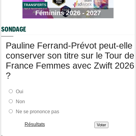
TRANSFERTS
Tour de Pologne
17:56
Féminins 2026 - 2027
Jan Christen : "J'ai dû me retenir pour ne pas attaquer trop tôt"
Tour de France Femmes
17:42
SONDAGE
Kasia Niewiadoma fait coup double sur la 7e étape
Tour de Pologne
17:28
Pauline Ferrand-Prévot peut-elle
Joao Almeida a abandonné après une nouvelle chute
conserver son titre sur le Tour de
France Femmes avec Zwift 2026
?
Oui
Non
Ne se prononce pas
Résultats
-