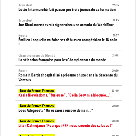
Transfert
22:05
Lotto-Intermarché fait passer pro trois jeunes de sa formation
Transfert
21:45
Joe Blackmore devrait signer chez une armada du WorldTour
Route
21:27
Émilien Jacquelin va faire ses débuts en compétition le 16 août
!
Championnats du Monde
21:08
La sélection française pour les Championnats du monde
Route
20:50
Romain Bardet hospitalisé après une chute dans la descente du
Ventoux
Tour de France Femmes
20:40
Kasia Niewiadoma, "furieuse" : "Célia Gery m'a bloquée..."
Tour de France Femmes
20:30
Loes Adegeest : "On essaiera encore demain..."
Tour de France Femmes
20:20
Lilan Calmejane: "Pourquoi PFP nous raconte des salades ?"