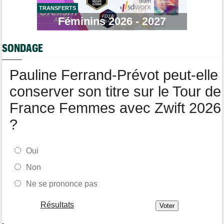
TRANSFERTS
Route
17:37
Robert Gesink : "Le cyclisme moderne est beaucoup plus
Féminins 2026 - 2027
propre..."
Tour de Pologne
17:16
SONDAGE
Joao Almeida a dû abandonner après une chute
Pauline Ferrand-Prévot peut-elle
conserver son titre sur le Tour de
France Femmes avec Zwift 2026
?
Oui
Non
Ne se prononce pas
Résultats
-