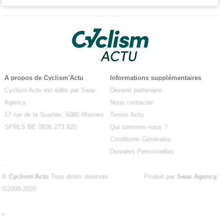
A propos de Cyclism'Actu
Informations supplémentaires
Cyclism'Actu est édité par Swar-
Devenir partenaire
Agency
Nous contacter
17 rue de la Suarlée, 5080 Rhisnes
Tennis Actu
SPRLS BE 0836.273.820
Qui sommes-nous ?
Conditions Générales
Données Personnelles
© Cyclism'Actu
Tous droits réservés
Produit par
Swar Agency
.
©2008-2026
-