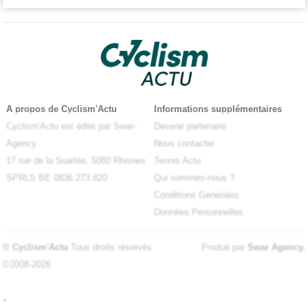
A propos de Cyclism'Actu
Informations supplémentaires
Cyclism'Actu est édité par Swar-
Devenir partenaire
Agency
Nous contacter
17 rue de la Suarlée, 5080 Rhisnes
Tennis Actu
SPRLS BE 0836.273.820
Qui sommes-nous ?
Conditions Générales
Données Personnelles
© Cyclism'Actu
Tous droits réservés
Produit par
Swar Agency
.
©2008-2026
-