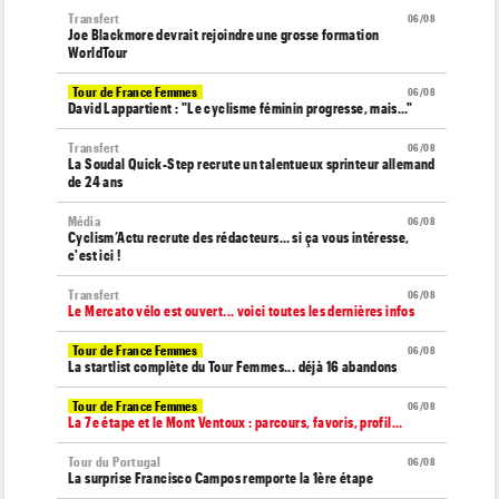
Transfert
06/08
Joe Blackmore devrait rejoindre une grosse formation
WorldTour
Tour de France Femmes
06/08
David Lappartient : "Le cyclisme féminin progresse, mais…"
Transfert
06/08
La Soudal Quick-Step recrute un talentueux sprinteur allemand
de 24 ans
Média
06/08
Cyclism’Actu recrute des rédacteurs… si ça vous intéresse,
c'est ici !
Transfert
06/08
Le Mercato vélo est ouvert... voici toutes les dernières infos
Tour de France Femmes
06/08
La startlist complète du Tour Femmes... déjà 16 abandons
Tour de France Femmes
06/08
La 7e étape et le Mont Ventoux : parcours, favoris, profil…
Tour du Portugal
06/08
La surprise Francisco Campos remporte la 1ère étape