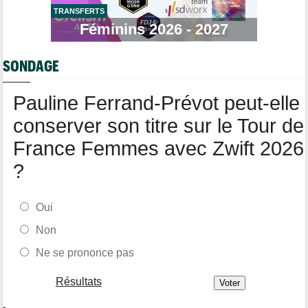
TRANSFERTS
Tour de Pologne
06/08
Bart Lemmen fait coup double sur la 4e étape, UAE déçoit !
Féminins 2026 - 2027
Média
06/08
Votre abonnement à Cyclism'Actu sans pub ni pop up : 9,99€
SONDAGE
pour 1 an
Tour de Burgos
06/08
Pauline Ferrand-Prévot peut-elle
Felix Gall remporte la 3e étape et prend les commandes du
général
conserver son titre sur le Tour de
France Femmes avec Zwift 2026
?
Oui
Non
Ne se prononce pas
Résultats
-