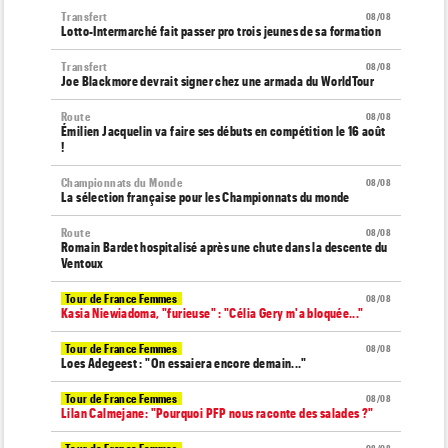
Transfert
08/08
Lotto-Intermarché fait passer pro trois jeunes de sa formation
Transfert
08/08
Joe Blackmore devrait signer chez une armada du WorldTour
Route
08/08
Émilien Jacquelin va faire ses débuts en compétition le 16 août
!
Championnats du Monde
08/08
La sélection française pour les Championnats du monde
Route
08/08
Romain Bardet hospitalisé après une chute dans la descente du
Ventoux
Tour de France Femmes
08/08
Kasia Niewiadoma, "furieuse" : "Célia Gery m'a bloquée..."
Tour de France Femmes
08/08
Loes Adegeest : "On essaiera encore demain..."
Tour de France Femmes
08/08
Lilan Calmejane: "Pourquoi PFP nous raconte des salades ?"