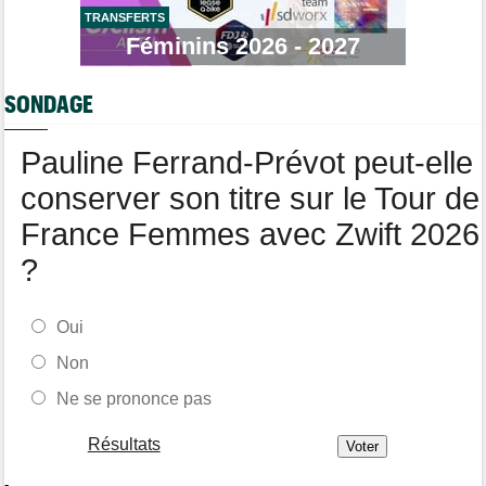
TRANSFERTS
Route
08/08
Robert Gesink : "Le cyclisme moderne est beaucoup plus
Féminins 2026 - 2027
propre..."
Tour de Pologne
08/08
SONDAGE
Joao Almeida a dû abandonner après une chute
Pauline Ferrand-Prévot peut-elle
conserver son titre sur le Tour de
France Femmes avec Zwift 2026
?
Oui
Non
Ne se prononce pas
Résultats
-