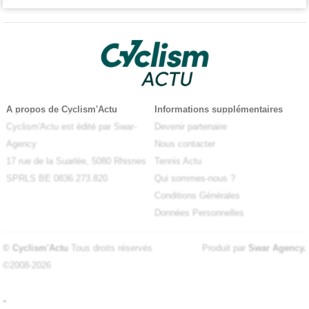
A propos de Cyclism'Actu
Informations supplémentaires
Cyclism'Actu est édité par Swar-
Devenir partenaire
Agency
Nous contacter
17 rue de la Suarlée, 5080 Rhisnes
Tennis Actu
SPRLS BE 0836.273.820
Qui sommes-nous ?
Conditions Générales
Données Personnelles
© Cyclism'Actu
Tous droits réservés
Produit par
Swar Agency
.
©2008-2026
-