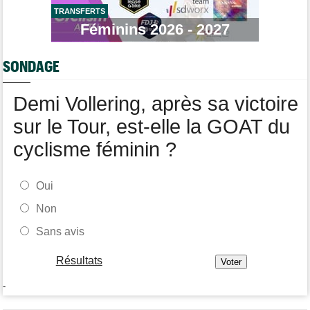
TRANSFERTS
Tour d'Espagne
Féminins 2026 - 2027
09/08
La Soudal Quick-Step perd un de ses leaders pour la Vuelta !
Tour de France Femmes
09/08
SONDAGE
Tadej Pogacar a joué les supporters pour Urska Zigart
Demi Vollering, après sa victoire
sur le Tour, est-elle la GOAT du
cyclisme féminin ?
Oui
Non
Sans avis
Résultats
-