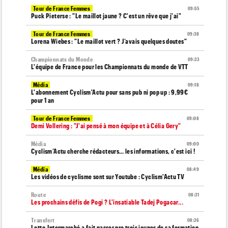
Tour de France Femmes
09:55
Puck Pieterse : "Le maillot jaune ? C'est un rêve que j'ai"
Tour de France Femmes
09:38
Lorena Wiebes : "Le maillot vert ? J’avais quelques doutes"
Championnats du Monde
09:33
L'équipe de France pour les Championnats du monde de VTT
Média
09:18
L'abonnement Cyclism'Actu pour sans pub ni pop up : 9,99€
pour 1 an
Tour de France Femmes
09:08
Demi Vollering : "J'ai pensé à mon équipe et à Célia Gery"
Média
09:00
Cyclism’Actu cherche rédacteurs… les informations, c'est ici !
Média
08:49
Les vidéos de cyclisme sont sur Youtube : Cyclism'Actu TV
Route
08:31
Les prochains défis de Pogi ? L'insatiable Tadej Pogacar...
Transfert
08:26
Lotto-Intermarché a fait passer pro trois jeunes de sa formation