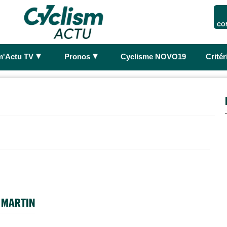
CO
►
►
m'Actu TV
Pronos
Cyclisme NOVO19
Crité
 MARTIN