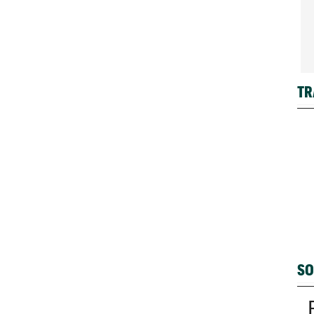
TR
SO