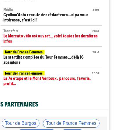
Média
21:05
Cyclism’Actu recrute des rédacteurs… si ça vous
intéresse, c'est ici !
Transfert
20:57
Le Mercato vélo est ouvert... voici toutes les dernières
infos
Tour de France Femmes
20:51
La startlist complète du Tour Femmes... déjà 16
abandons
Tour de France Femmes
20:38
La 7e étape et le Mont Ventoux : parcours, favoris,
profil…
Tour du Portugal
20:17
La surprise Francisco Campos remporte la 1ère étape
S PARTENAIRES
Tour de Pologne
19:59
Bart Lemmen : "J'attendais cette 1ère victoire depuis
longtemps"
Tour de Burgos
Tour de France Femmes