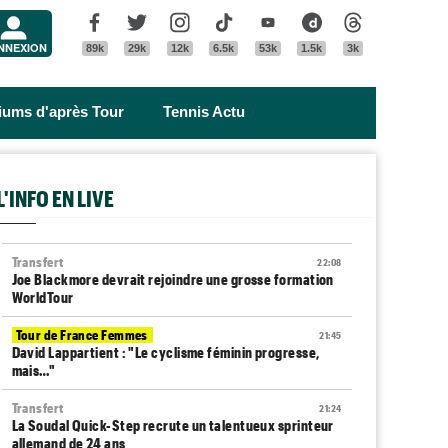
Menu
Facebook
Twitter
Instagram
Tik Tok
Youtube
Dailymotion
Threads
NNEXION
89k
29k
12k
6.5k
53k
1.5k
3k
riums d'après Tour
Tennis Actu
L'INFO EN LIVE
Transfert
22:08
Joe Blackmore devrait rejoindre une grosse formation
WorldTour
Tour de France Femmes
21:45
David Lappartient : "Le cyclisme féminin progresse,
mais…"
Transfert
21:24
La Soudal Quick-Step recrute un talentueux sprinteur
allemand de 24 ans