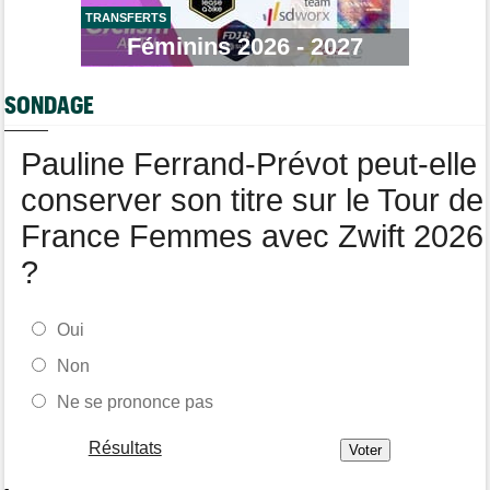
TRANSFERTS
Route
Féminins 2026 - 2027
07/08
Émilien Jacquelin va faire ses débuts en compétition le 16 août
!
SONDAGE
Route
07/08
Isaac Del Toro a prolongé avec UAE Team Emirates-XRG pour 5
ans !
Pauline Ferrand-Prévot peut-elle
conserver son titre sur le Tour de
France Femmes avec Zwift 2026
?
Oui
Non
Ne se prononce pas
Résultats
-