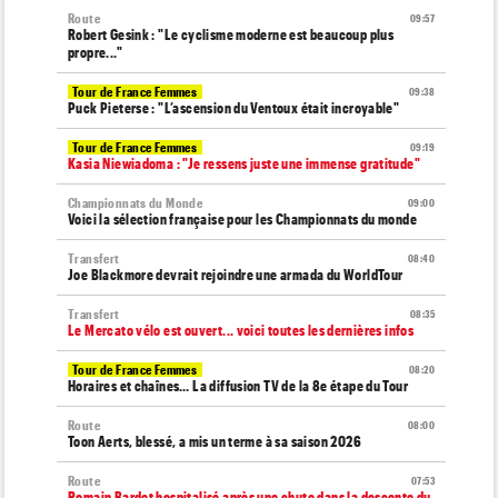
Route
09:57
Robert Gesink : "Le cyclisme moderne est beaucoup plus
propre..."
Tour de France Femmes
09:38
Puck Pieterse : "L’ascension du Ventoux était incroyable"
Tour de France Femmes
09:19
Kasia Niewiadoma : "Je ressens juste une immense gratitude"
Championnats du Monde
09:00
Voici la sélection française pour les Championnats du monde
Transfert
08:40
Joe Blackmore devrait rejoindre une armada du WorldTour
Transfert
08:35
Le Mercato vélo est ouvert... voici toutes les dernières infos
Tour de France Femmes
08:20
Horaires et chaînes… La diffusion TV de la 8e étape du Tour
Route
08:00
Toon Aerts, blessé, a mis un terme à sa saison 2026
Route
07:53
Romain Bardet hospitalisé après une chute dans la descente du