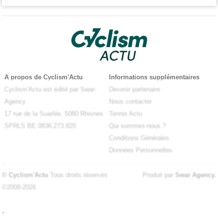
A propos de Cyclism'Actu
Informations supplémentaires
Cyclism'Actu est édité par Swar-
Devenir partenaire
Agency
Nous contacter
17 rue de la Suarlée, 5080 Rhisnes
Tennis Actu
SPRLS BE 0836.273.820
Qui sommes-nous ?
Conditions Générales
Données Personnelles
© Cyclism'Actu
Tous droits réservés
Produit par
Swar Agency
.
©2008-2026
-