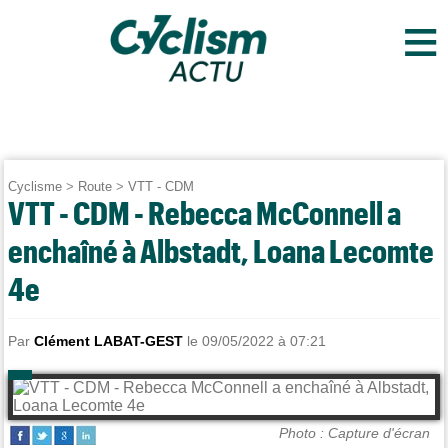
≡
Cyclisme
>
Route
>
VTT - CDM
VTT - CDM - Rebecca McConnell a
enchaîné à Albstadt, Loana Lecomte
4e
Par
Clément LABAT-GEST
le 09/05/2022 à 07:21
Photo : Capture d'écran