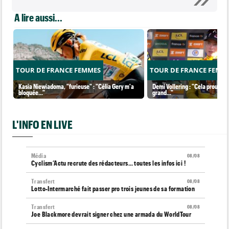
A lire aussi...
TOUR DE FRANCE FEMMES
TOUR DE FRANCE FEMM
Kasia Niewiadoma, "furieuse" : "Célia Gery m'a
Demi Vollering : "Cela prouve q
bloquée..."
grand..."
L'INFO EN LIVE
Média
08/08
Cyclism’Actu recrute des rédacteurs… toutes les infos ici !
Transfert
08/08
Lotto-Intermarché fait passer pro trois jeunes de sa formation
Transfert
08/08
Joe Blackmore devrait signer chez une armada du WorldTour