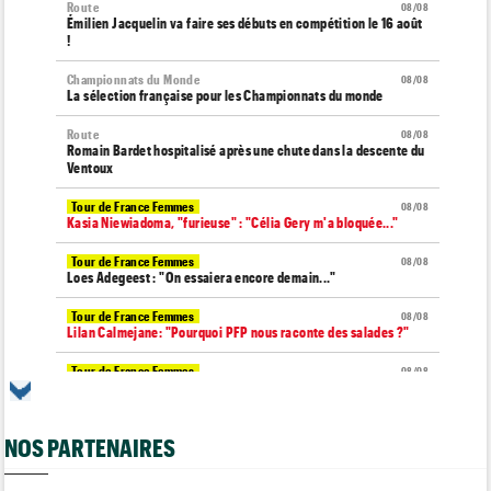
Route
08/08
Émilien Jacquelin va faire ses débuts en compétition le 16 août
!
Championnats du Monde
08/08
La sélection française pour les Championnats du monde
Route
08/08
Romain Bardet hospitalisé après une chute dans la descente du
Ventoux
Tour de France Femmes
08/08
Kasia Niewiadoma, "furieuse" : "Célia Gery m'a bloquée..."
Tour de France Femmes
08/08
Loes Adegeest : "On essaiera encore demain..."
Tour de France Femmes
08/08
Lilan Calmejane: "Pourquoi PFP nous raconte des salades ?"
Tour de France Femmes
08/08
Puck Pieterse : "Je ne sais pas à quoi m'attendre demain"
Tour de France Femmes
08/08
NOS PARTENAIRES
Niedermaier : "J’ai dit à Kasia que ce n’est pas fini"
Tour de Burgos
08/08