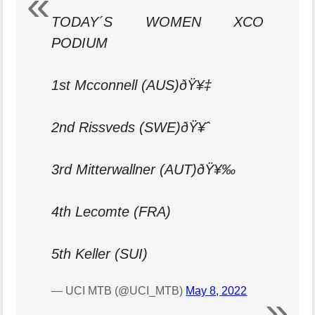
TODAY´S WOMEN XCO
PODIUM
1st Mcconnell (AUS)ðŸ¥‡
2nd Rissveds (SWE)ðŸ¥ˆ
3rd Mitterwallner (AUT)ðŸ¥‰
4th Lecomte (FRA)
5th Keller (SUI)
— UCI MTB (@UCI_MTB)
May 8, 2022