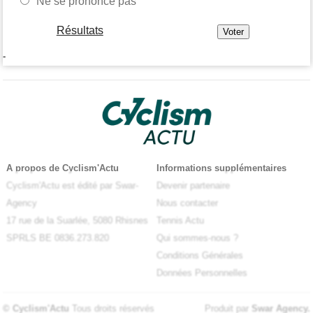
Ne se prononce pas
Résultats
-
A propos de Cyclism'Actu
Informations supplémentaires
Cyclism'Actu est édité par Swar-
Devenir partenaire
Agency
Nous contacter
17 rue de la Suarlée, 5080 Rhisnes
Tennis Actu
SPRLS BE 0836.273.820
Qui sommes-nous ?
Conditions Générales
Données Personnelles
© Cyclism'Actu
Tous droits réservés
Produit par
Swar Agency
.