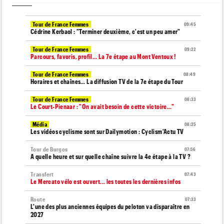
Tour de France Femmes
09:45
Cédrine Kerbaol : "Terminer deuxième, c'est un peu amer"
Tour de France Femmes
09:22
Parcours, favoris, profil… La 7e étape au Mont Ventoux !
Tour de France Femmes
08:49
Horaires et chaînes… La diffusion TV de la 7e étape du Tour
Tour de France Femmes
08:33
Le Court-Pienaar : "On avait besoin de cette victoire..."
Média
08:25
Les vidéos cyclisme sont sur Dailymotion : Cyclism'Actu TV
Tour de Burgos
07:56
A quelle heure et sur quelle chaîne suivre la 4e étape à la TV ?
Transfert
07:43
Le Mercato vélo est ouvert... les toutes les dernières infos
Route
07:33
L'une des plus anciennes équipes du peloton va disparaître en
2027