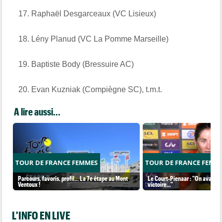
Raphaël Desgarceaux (VC Lisieux)
Lény Planud (VC La Pomme Marseille)
Baptiste Body (Bressuire AC)
Evan Kuzniak (Compiègne SC), t.m.t.
A lire aussi...
TOUR DE FRANCE FEMMES
TOUR DE FRANCE FEMM
Parcours, favoris, profil… La 7e étape au Mont
Le Court-Pienaar : "On avait be
Ventoux !
victoire..."
L'INFO EN LIVE