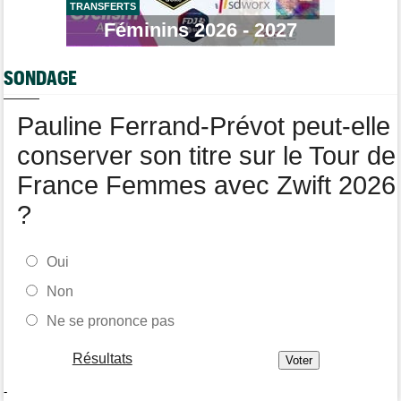
semaine
TRANSFERTS
Féminins 2026 - 2027
Média
12:54
Cyclism’Actu recrute des rédacteurs… si cela vous intéresse,
c'est ici !
SONDAGE
Route
12:34
Quels seront les prochains défis du champion du monde Tadej
Pauline Ferrand-Prévot peut-elle
Pogacar ?
conserver son titre sur le Tour de
France Femmes avec Zwift 2026
?
Oui
Non
Ne se prononce pas
Résultats
-