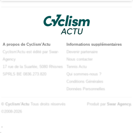
A propos de Cyclism'Actu
Informations supplémentaires
Cyclism'Actu est édité par Swar-
Devenir partenaire
Agency
Nous contacter
17 rue de la Suarlée, 5080 Rhisnes
Tennis Actu
SPRLS BE 0836.273.820
Qui sommes-nous ?
Conditions Générales
Données Personnelles
© Cyclism'Actu
Tous droits réservés
Produit par
Swar Agency
.
©2008-2026
-
-