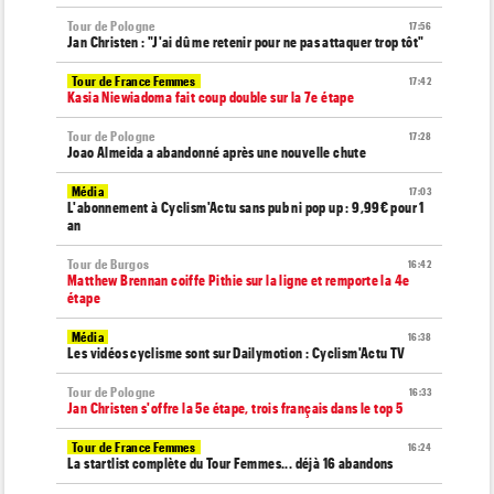
Tour de Pologne
17:56
Jan Christen : "J'ai dû me retenir pour ne pas attaquer trop tôt"
Tour de France Femmes
17:42
Kasia Niewiadoma fait coup double sur la 7e étape
Tour de Pologne
17:28
Joao Almeida a abandonné après une nouvelle chute
Média
17:03
L'abonnement à Cyclism'Actu sans pub ni pop up : 9,99€ pour 1
an
Tour de Burgos
16:42
Matthew Brennan coiffe Pithie sur la ligne et remporte la 4e
étape
Média
16:38
Les vidéos cyclisme sont sur Dailymotion : Cyclism'Actu TV
Tour de Pologne
16:33
Jan Christen s'offre la 5e étape, trois français dans le top 5
Tour de France Femmes
16:24
La startlist complète du Tour Femmes... déjà 16 abandons