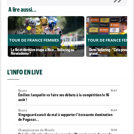
A lire aussi...
TOUR DE FRANCE FEMMES
TOUR DE FRANCE FEMM
La 9e et dernière étape à Nice... Vollering ou
Demi Vollering : "Cela prouve q
Niewiadoma ?
grand..."
L'INFO EN LIVE
Route
16:07
Émilien Jacquelin va faire ses débuts à la compétition le 16
août !
Route
15:49
Vingegaard aurait du mal à supporter l'écrasante domination
de Pogacar...
Championnats du Monde
15:30