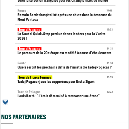
Voici la sélection française pour les Championnats du monde
Route
15:08
Romain Bardet hospitalisé après une chute dans la descente du
Mont Ventoux
Tour d'Espagne
14:53
La Soudal Quick-Step perd un de ses leaders pour la Vuelta
2026 !
Tour d'Espagne
14:31
Le parcours de la 20e étape est modifié à cause d'éboulements
Route
14:13
Quels seront les prochains défis de l'insatiable Tadej Pogacar ?
Tour de France Femmes
13:55
Tadej Pogacar joue les supporters pour Urska Zigart
Tour de Pologne
13:22
Louis Barré : "J'étais déterminé à remporter une étape"
Tour de France Femmes
13:04
Loes Adegeest : "On essaiera encore..."
NOS PARTENAIRES
Tour de France Femmes
12:58
La 9e et dernière étape à Nice... Vollering ou Niewiadoma ?