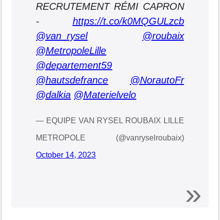
RECRUTEMENT RÉMI CAPRON
-
https://t.co/k0MQGULzcb
@van_rysel
@roubaix
@MetropoleLille
@departement59
@hautsdefrance
@NorautoFr
@dalkia
@Materielvelo
— EQUIPE VAN RYSEL ROUBAIX LILLE
METROPOLE (@vanryselroubaix)
October 14, 2023