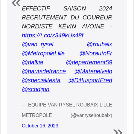
EFFECTIF SAISON 2024
RECRUTEMENT DU COUREUR
NORDISTE KÉVIN AVOINE -
https://t.co/z349kUs48f
@van_rysel
@roubaix
@MetropoleLille
@NorautoFr
@dalkia
@departement59
@hautsdefrance
@Materielvelo
@specialitesta
@DiffusportFred
@scodijon
— EQUIPE VAN RYSEL ROUBAIX LILLE
METROPOLE (@vanryselroubaix)
October 16, 2023