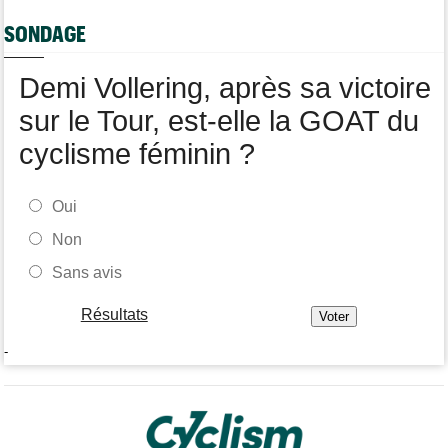
web-serie
SONDAGE
Tour d'Espagne
15:54
Pas remis de sa chute, Primoz Roglic pourrait manquer La
Vuelta
Demi Vollering, après sa victoire
sur le Tour, est-elle la GOAT du
cyclisme féminin ?
Oui
Non
Sans avis
Résultats
-