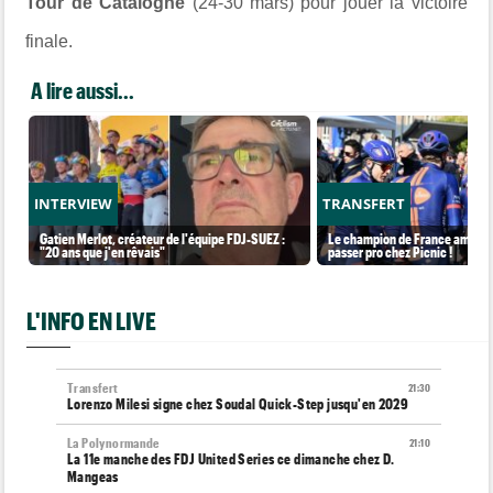
Tour de Catalogne
(24-30 mars) pour jouer la victoire
finale.
A lire aussi...
INTERVIEW
TRANSFERT
Gatien Merlot, créateur de l'équipe FDJ-SUEZ :
Le champion de France amateur
"20 ans que j'en rêvais"
passer pro chez Picnic !
L'INFO EN LIVE
Transfert
21:30
Lorenzo Milesi signe chez Soudal Quick-Step jusqu'en 2029
La Polynormande
21:10
La 11e manche des FDJ United Series ce dimanche chez D.
Mangeas