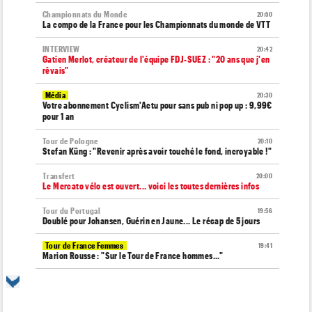
Championnats du Monde
20:50
La compo de la France pour les Championnats du monde de VTT
INTERVIEW
20:42
Gatien Merlot, créateur de l'équipe FDJ-SUEZ : "20 ans que j'en
rêvais"
Média
20:30
Votre abonnement Cyclism'Actu pour sans pub ni pop up : 9,99€
pour 1 an
Tour de Pologne
20:10
Stefan Küng : "Revenir après avoir touché le fond, incroyable !"
Transfert
20:00
Le Mercato vélo est ouvert... voici les toutes dernières infos
Tour du Portugal
19:56
Doublé pour Johansen, Guérin en Jaune... Le récap de 5 jours
Tour de France Femmes
19:41
Marion Rousse : "Sur le Tour de France hommes..."
Tour de France Femmes
19:35
Demi Vollering : "Faites tout pour réaliser vos rêves... "