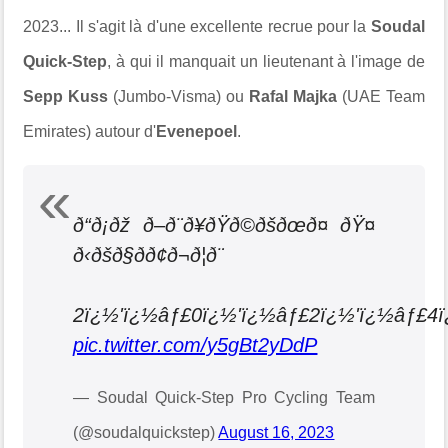
2023... Il s'agit là d'une excellente recrue pour la
Soudal
Quick-Step
, à qui il manquait un lieutenant à l'image de
Sepp Kuss
(Jumbo-Visma) ou
Rafal Majka
(UAE Team
Emirates) autour d'
Evenepoel
.
ð“ð¡ðž ð–ð¨ð¥ðŸð©ðšðœð¤ ðŸ¤
ð‹ðšð§ðð¢ð¬ð¦ð¨
2ï¿½'ï¿½âƒ£0ï¿½'ï¿½âƒ£2ï¿½'ï¿½âƒ£4ï
pic.twitter.com/y5gBt2yDdP
— Soudal Quick-Step Pro Cycling Team
(@soudalquickstep)
August 16, 2023