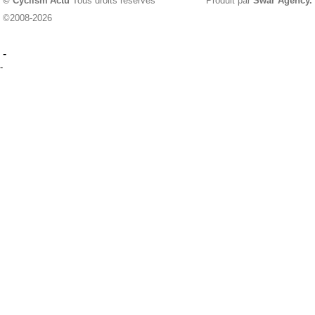
© Cyclism'Actu
Tous droits réservés
Produit par
Swar Agency
.
©2008-2026
-
-