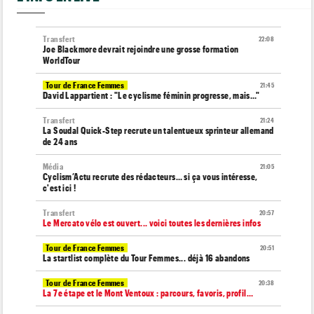
Transfert
22:08
Joe Blackmore devrait rejoindre une grosse formation
WorldTour
Tour de France Femmes
21:45
David Lappartient : "Le cyclisme féminin progresse, mais…"
Transfert
21:24
La Soudal Quick-Step recrute un talentueux sprinteur allemand
de 24 ans
Média
21:05
Cyclism’Actu recrute des rédacteurs… si ça vous intéresse,
c'est ici !
Transfert
20:57
Le Mercato vélo est ouvert... voici toutes les dernières infos
Tour de France Femmes
20:51
La startlist complète du Tour Femmes... déjà 16 abandons
Tour de France Femmes
20:38
La 7e étape et le Mont Ventoux : parcours, favoris, profil…