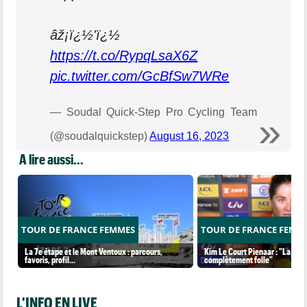
âž¡ï¿½'ï¿½
https://t.co/RypqLsaX6Z
pic.twitter.com/GcBfSw7WRe
— Soudal Quick-Step Pro Cycling Team
(@soudalquickstep)
August 16, 2023
A lire aussi...
TOUR DE FRANCE FEMMES
TOUR DE FRANCE FEMM
La 7e étape et le Mont Ventoux : parcours,
Kim Le Court Pienaar : "La cour
favoris, profil…
complètement folle"
L'INFO EN LIVE