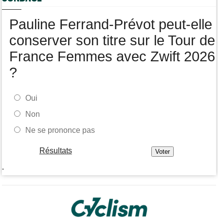
Route
11:29
Gesink : "Quand j'ai intégré le peloton, le dopage était monnaie
Pauline Ferrand-Prévot peut-elle
courante"
conserver son titre sur le Tour de
France Femmes avec Zwift 2026
?
Oui
Non
Ne se prononce pas
Résultats
-