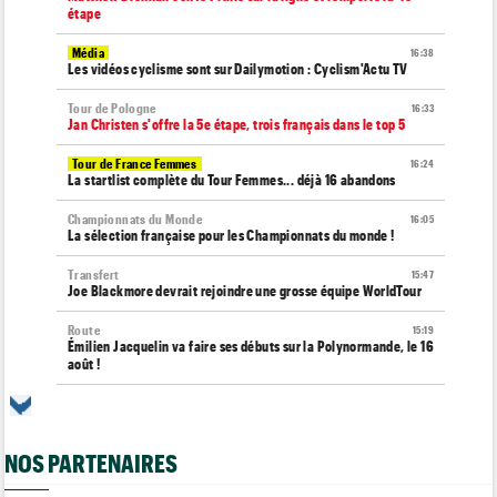
étape
Média
16:38
Les vidéos cyclisme sont sur Dailymotion : Cyclism'Actu TV
Tour de Pologne
16:33
Jan Christen s'offre la 5e étape, trois français dans le top 5
Tour de France Femmes
16:24
La startlist complète du Tour Femmes... déjà 16 abandons
Championnats du Monde
16:05
La sélection française pour les Championnats du monde !
Transfert
15:47
Joe Blackmore devrait rejoindre une grosse équipe WorldTour
Route
15:19
Émilien Jacquelin va faire ses débuts sur la Polynormande, le 16
août !
Tour de France Femmes
15:00
Horaires et chaînes… La diffusion TV de la 7e étape du Tour
NOS PARTENAIRES
Route
14:39
Blessé, le Belge Toon Aerts, a mis un terme à sa saison 2026