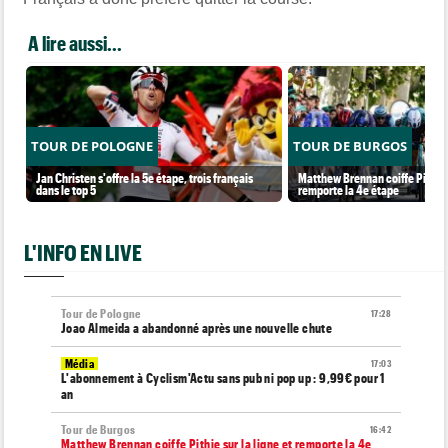
A lire aussi...
TOUR DE POLOGNE
TOUR DE BURGOS
Jan Christen s'offre la 5e étape, trois français
Matthew Brennan coiffe Pithie s
dans le top 5
remporte la 4e étape
L'INFO EN LIVE
Tour de Pologne
17:28
Joao Almeida a abandonné après une nouvelle chute
Média
17:03
L'abonnement à Cyclism'Actu sans pub ni pop up : 9,99€ pour 1
an
Tour de Burgos
16:42
Matthew Brennan coiffe Pithie sur la ligne et remporte la 4e