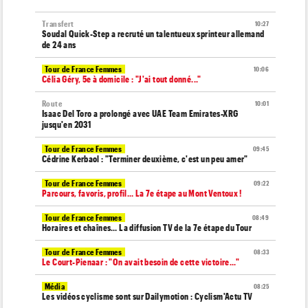
Transfert
10:27
Soudal Quick-Step a recruté un talentueux sprinteur allemand
de 24 ans
Tour de France Femmes
10:06
Célia Géry, 5e à domicile : "J'ai tout donné..."
Route
10:01
Isaac Del Toro a prolongé avec UAE Team Emirates-XRG
jusqu'en 2031
Tour de France Femmes
09:45
Cédrine Kerbaol : "Terminer deuxième, c'est un peu amer"
Tour de France Femmes
09:22
Parcours, favoris, profil… La 7e étape au Mont Ventoux !
Tour de France Femmes
08:49
Horaires et chaînes… La diffusion TV de la 7e étape du Tour
Tour de France Femmes
08:33
Le Court-Pienaar : "On avait besoin de cette victoire..."
Média
08:25
Les vidéos cyclisme sont sur Dailymotion : Cyclism'Actu TV