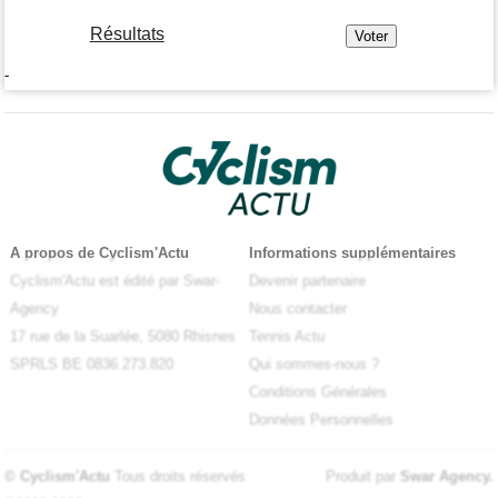
Résultats
-
A propos de Cyclism'Actu
Informations supplémentaires
Cyclism'Actu est édité par Swar-
Devenir partenaire
Agency
Nous contacter
17 rue de la Suarlée, 5080 Rhisnes
Tennis Actu
SPRLS BE 0836.273.820
Qui sommes-nous ?
Conditions Générales
Données Personnelles
© Cyclism'Actu
Tous droits réservés
Produit par
Swar Agency
.