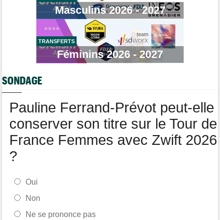
Média
06/08
Masculins 2026 - 2027
Cyclism’Actu recrute des rédacteurs… si ça vous intéresse,
c'est ici !
Tour de France Femmes
06/08
La startlist complète du Tour Femmes... déjà 16 abandons
TRANSFERTS
Féminins 2026 - 2027
Tour du Portugal
06/08
La surprise Francisco Campos remporte la 1ère étape
SONDAGE
Tour de Pologne
06/08
Bart Lemmen : "J'attendais cette 1ère victoire depuis
longtemps"
Pauline Ferrand-Prévot peut-elle
conserver son titre sur le Tour de
France Femmes avec Zwift 2026
?
Oui
Non
Ne se prononce pas