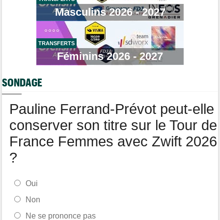
Masculins 2026 - 2027
Tour de France Femmes
12:31
Niedermaier : "J’ai dit à Kasia que ce n’est pas fini"
Tour de France Femmes
12:13
Lorena Wiebes : "Je dois encore finir..."
TRANSFERTS
Féminins 2026 - 2027
Tour de France
11:38
Dorian Godon a fini le Tour avec quatre côtes fracturées
SONDAGE
Média
11:20
Cyclism’Actu recrute rédacteurs… toutes les informations ici !
Pauline Ferrand-Prévot peut-elle
conserver son titre sur le Tour de
France Femmes avec Zwift 2026
?
Oui
Non
Ne se prononce pas