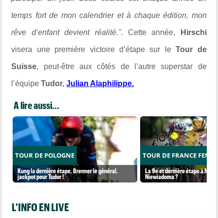
temps fort de mon calendrier et à chaque édition, mon
rêve d’enfant devient réalité.".
Cette année,
Hirschi
visera une première victoire d’étape sur le
Tour de
Suisse
, peut-être aux côtés de l’autre superstar de
l’équipe
Tudor,
Julian Alaphilippe.
A lire aussi...
TOUR DE POLOGNE
TOUR DE FRANCE FEMM
Kung la dernière étape, Brenner le général,
La 9e et dernière étape à Nice..
jackpot pour Tudor !
Niewiadoma ?
L'INFO EN LIVE