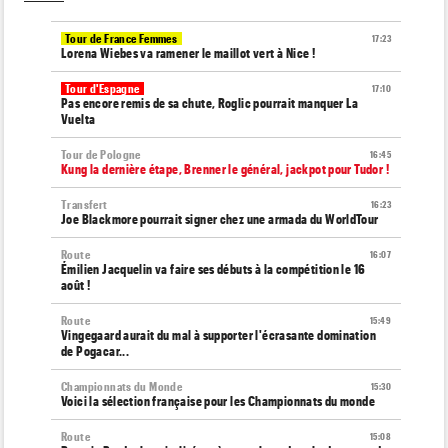
Tour de France Femmes
17:23
Lorena Wiebes va ramener le maillot vert à Nice !
Tour d'Espagne
17:10
Pas encore remis de sa chute, Roglic pourrait manquer La
Vuelta
Tour de Pologne
16:45
Kung la dernière étape, Brenner le général, jackpot pour Tudor !
Transfert
16:23
Joe Blackmore pourrait signer chez une armada du WorldTour
Route
16:07
Émilien Jacquelin va faire ses débuts à la compétition le 16
août !
Route
15:49
Vingegaard aurait du mal à supporter l'écrasante domination
de Pogacar...
Championnats du Monde
15:30
Voici la sélection française pour les Championnats du monde
Route
15:08