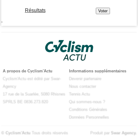
Résultats
-
A propos de Cyclism'Actu
Informations supplémentaires
Cyclism'Actu est édité par Swar-
Devenir partenaire
Agency
Nous contacter
17 rue de la Suarlée, 5080 Rhisnes
Tennis Actu
SPRLS BE 0836.273.820
Qui sommes-nous ?
Conditions Générales
Données Personnelles
© Cyclism'Actu
Tous droits réservés
Produit par
Swar Agency
.