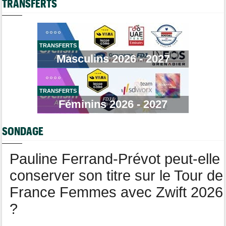
TRANSFERTS
Route
08/08
Quels seront les prochains défis de Tadej Pogacar ?
Brassard Fréquence Cardiaque
Tour de France Femmes
08/08
Demi Vollering gagne la 8e étape et prend le maillot jaune
TRANSFERTS
Masculins 2026 - 2027
Média
08/08
Web-série : "Course toujours, dans les coulisses de la FDJ
United Series"
TRANSFERTS
Route
08/08
Robert Gesink : "Le cyclisme moderne est beaucoup plus
Féminins 2026 - 2027
propre..."
Tour de Pologne
08/08
SONDAGE
Joao Almeida a dû abandonner après une chute
Pauline Ferrand-Prévot peut-elle
conserver son titre sur le Tour de
France Femmes avec Zwift 2026
?