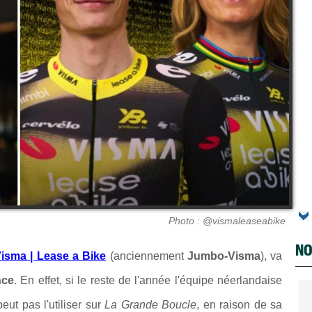
Photo : @vismaleaseabike
NO
isma | Lease a Bike
(anciennement
Jumbo-Visma
), va
nce
. En effet, si le reste de l'année l'équipe néerlandaise
ut pas l'utiliser sur
La Grande Boucle
, en raison de sa