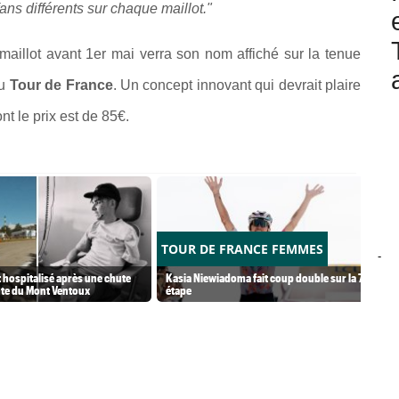
ns différents sur chaque maillot."
 maillot avant 1er mai verra son nom affiché sur la tenue
du
Tour de France
. Un concept innovant qui devrait plaire
nt le prix est de 85€.
TOUR DE FRANCE FEMMES
-
 hospitalisé après une chute
Kasia Niewiadoma fait coup double sur la 7e
nte du Mont Ventoux
étape