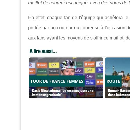
maillot de coureur est unique, avec des noms de fa
En effet, chaque fan de l'équipe qui achètera le
portée par un coureur ou coureuse à l'occasion 
aux fans ayant les moyens de s'offrir ce maillot, do
A lire aussi...
TOUR DE FRANCE FEMMES
ROUTE
Kasia Niewiadoma : "Je ressens juste une
Romain Bardet
immense gratitude"
dans la desce