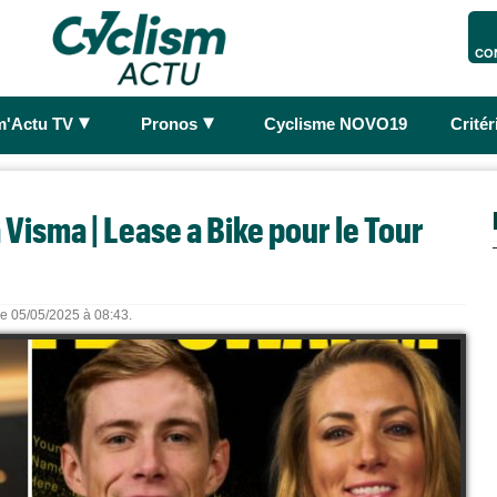
CO
►
►
m'Actu TV
Pronos
Cyclisme NOVO19
Crité
a Visma | Lease a Bike pour le Tour
 le 05/05/2025 à 08:43.