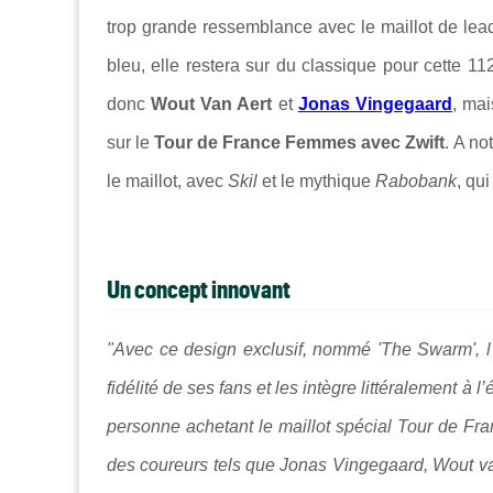
trop grande ressemblance avec le maillot de lea
bleu, elle restera sur du classique pour cette 11
donc
Wout Van Aert
et
Jonas Vingegaard
, ma
sur le
Tour de France Femmes avec Zwift
. A no
le maillot, avec
Skil
et le mythique
Rabobank
, qu
Un concept innovant
"Avec ce design exclusif, nommé 'The Swarm', 
fidélité de ses fans et les intègre littéralement à l
personne achetant le maillot spécial Tour de Fra
des coureurs tels que Jonas Vingegaard, Wout v