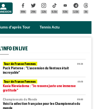
Menu
Facebook
Twitter
Instagram
Tik Tok
Youtube
Dailymotion
Threads
NNEXION
89k
29k
12k
6.5k
53k
1.5k
3k
riums d'après Tour
Tennis Actu
L'INFO EN LIVE
Tour de France Femmes
09:38
Puck Pieterse : "L’ascension du Ventoux était
incroyable"
Tour de France Femmes
09:19
Kasia Niewiadoma : "Je ressens juste une immense
gratitude"
Championnats du Monde
09:00
Voici la sélection française pour les Championnats du
monde