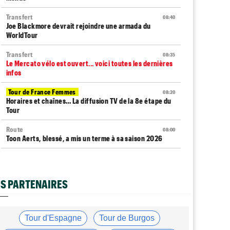
Transfert
08:40
Joe Blackmore devrait rejoindre une armada du
WorldTour
Transfert
08:35
Le Mercato vélo est ouvert... voici toutes les dernières
infos
Tour de France Femmes
08:20
Horaires et chaînes… La diffusion TV de la 8e étape du
Tour
Route
08:00
Toon Aerts, blessé, a mis un terme à sa saison 2026
Route
07:53
Romain Bardet hospitalisé après une chute dans la
descente du Mont Ventoux
S PARTENAIRES
Transfert
07:40
Jakobsen y croit encore : "J'ai de la ressource..."
Tour d'Espagne
Tour de Burgos
Média
07:20