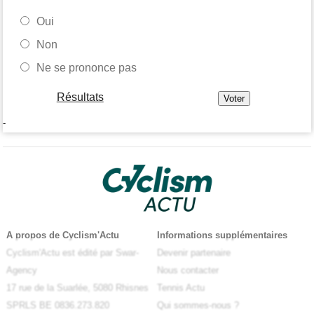
Oui
Non
Ne se prononce pas
Résultats
-
A propos de Cyclism'Actu
Informations supplémentaires
Cyclism'Actu est édité par Swar-
Devenir partenaire
Agency
Nous contacter
17 rue de la Suarlée, 5080 Rhisnes
Tennis Actu
SPRLS BE 0836.273.820
Qui sommes-nous ?