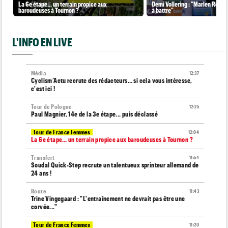
La 6e étape… un terrain propice aux
Demi Vollering : "Marlen Reusse
baroudeuses à Tournon ?
à battre"
L'INFO EN LIVE
Média
12:37
Cyclism’Actu recrute des rédacteurs… si cela vous intéresse,
c'est ici !
Tour de Pologne
12:25
Paul Magnier, 14e de la 3e étape... puis déclassé
Tour de France Femmes
12:04
La 6e étape… un terrain propice aux baroudeuses à Tournon ?
Transfert
11:54
Soudal Quick-Step recrute un talentueux sprinteur allemand de
24 ans !
Route
11:43
Trine Vingegaard : "L'entraînement ne devrait pas être une
corvée..."
Tour de France Femmes
11:20