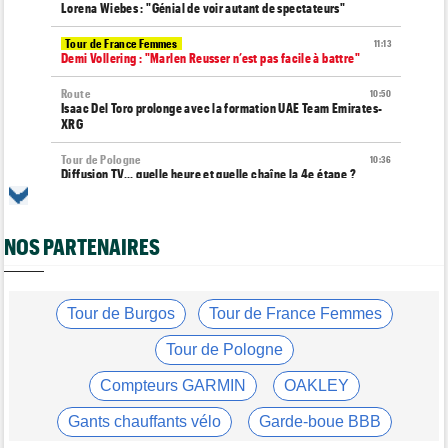
Lorena Wiebes : "Génial de voir autant de spectateurs"
Tour de France Femmes
11:13
Demi Vollering : "Marlen Reusser n’est pas facile à battre"
Route
10:50
Isaac Del Toro prolonge avec la formation UAE Team Emirates-
XRG
Tour de Pologne
10:36
Diffusion TV... quelle heure et quelle chaîne la 4e étape ?
Transfert
10:00
Joe Blackmore devrait rejoindre une grosse formation
WorldTour
NOS PARTENAIRES
Tour de France Femmes
09:42
Une partie de la 7e étape sera interdite au public
Tour de Burgos
Tour de France Femmes
Tour de France Femmes
09:26
Ferrand-Prévot : "Pour le général, c'est irrécupérable..."
Tour de Pologne
Média
08:25
Compteurs GARMIN
OAKLEY
Les vidéos de cyclisme sur Dailymotion : Cyclism'Actu TV
Gants chauffants vélo
Garde-boue BBB
Tour de Burgos
07:56
A quelle heure et sur quelle chaîne suivre la 3e étape à la TV ?