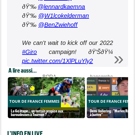
ðŸ‘‰
@lennardkaemna
ðŸ‘‰
@W1lcokelderman
ðŸ‘‰
@BenZwiehoff
We can't wait to kick off our 2022
#Giro
campaign! ðŸ‘ŠðŸ¼
pic.twitter.com/1XlPLuYly2
A lire aussi...
— BORA – hansgrohe
(@BORAhansgrohe)
April 29, 2022
TOUR DE FRANCE FEMMES
TOUR DE FRANCE FEMM
La 6e étape… un terrain propice aux
Demi Vollering : "Marlen Reusse
baroudeuses à Tournon ?
à battre"
L'INFO EN LIVE