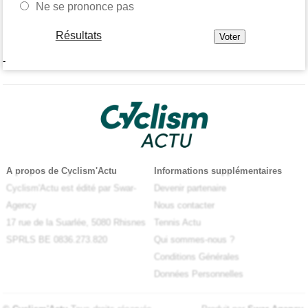
Ne se prononce pas
Résultats
-
A propos de Cyclism'Actu
Informations supplémentaires
Cyclism'Actu est édité par Swar-
Devenir partenaire
Agency
Nous contacter
17 rue de la Suarlée, 5080 Rhisnes
Tennis Actu
SPRLS BE 0836.273.820
Qui sommes-nous ?
Conditions Générales
Données Personnelles