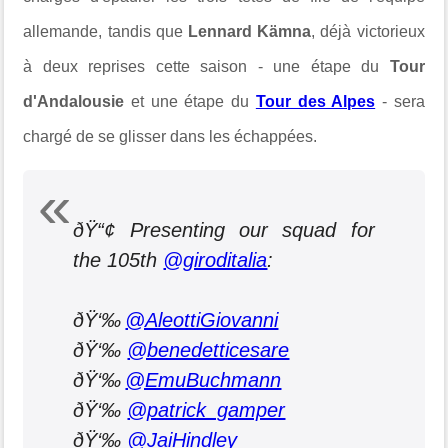
allemande, tandis que
Lennard Kämna
, déjà victorieux
à deux reprises cette saison - une étape du
Tour
d'Andalousie
et une étape du
Tour des Alpes
- sera
chargé de se glisser dans les échappées.
ðŸ“¢ Presenting our squad for
the 105th
@giroditalia
:
ðŸ‘‰
@AleottiGiovanni
ðŸ‘‰
@benedetticesare
ðŸ‘‰
@EmuBuchmann
ðŸ‘‰
@patrick_gamper
ðŸ‘‰
@JaiHindley