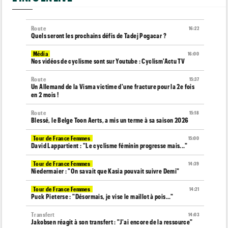
Route
16:22
Quels seront les prochains défis de Tadej Pogacar ?
Média
16:00
Nos vidéos de cyclisme sont sur Youtube : Cyclism'Actu TV
Route
15:37
Un Allemand de la Visma victime d'une fracture pour la 2e fois
en 2 mois !
Route
15:18
Blessé, le Belge Toon Aerts, a mis un terme à sa saison 2026
Tour de France Femmes
15:00
David Lappartient : "Le cyclisme féminin progresse mais..."
Tour de France Femmes
14:39
Niedermaier : "On savait que Kasia pouvait suivre Demi"
Tour de France Femmes
14:21
Puck Pieterse : "Désormais, je vise le maillot à pois..."
Transfert
14:03
Jakobsen réagit à son transfert : "J'ai encore de la ressource"