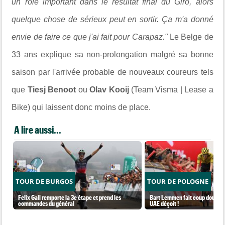
un rôle important dans le résultat final du Giro, alors
quelque chose de sérieux peut en sortir. Ça m'a donné
envie de faire ce que j'ai fait pour Carapaz."
Le Belge de
33 ans explique sa non-prolongation malgré sa bonne
saison par l'arrivée probable de nouveaux coureurs tels
que
Tiesj Benoot
ou
Olav Kooij
(Team Visma | Lease a
Bike) qui laissent donc moins de place.
A lire aussi...
TOUR DE BURGOS
TOUR DE POLOGNE
Felix Gall remporte la 3e étape et prend les
Bart Lemmen fait coup double s
commandes du général
UAE déçoit !