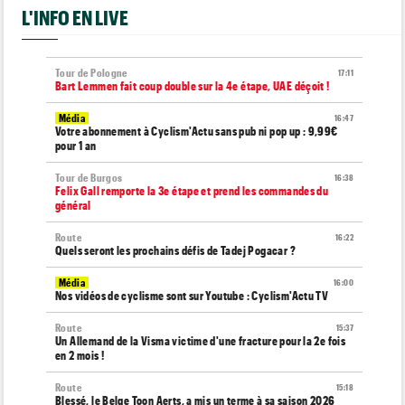
L'INFO EN LIVE
Tour de Pologne
17:11
Bart Lemmen fait coup double sur la 4e étape, UAE déçoit !
Média
16:47
Votre abonnement à Cyclism'Actu sans pub ni pop up : 9,99€
pour 1 an
Tour de Burgos
16:38
Felix Gall remporte la 3e étape et prend les commandes du
général
Route
16:22
Quels seront les prochains défis de Tadej Pogacar ?
Média
16:00
Nos vidéos de cyclisme sont sur Youtube : Cyclism'Actu TV
Route
15:37
Un Allemand de la Visma victime d'une fracture pour la 2e fois
en 2 mois !
Route
15:18
Blessé, le Belge Toon Aerts, a mis un terme à sa saison 2026