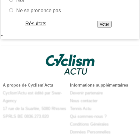
Non
Ne se prononce pas
Résultats
-
A propos de Cyclism'Actu
Informations supplémentaires
Cyclism'Actu est édité par Swar-
Devenir partenaire
Agency
Nous contacter
17 rue de la Suarlée, 5080 Rhisnes
Tennis Actu
SPRLS BE 0836.273.820
Qui sommes-nous ?
Conditions Générales
Données Personnelles