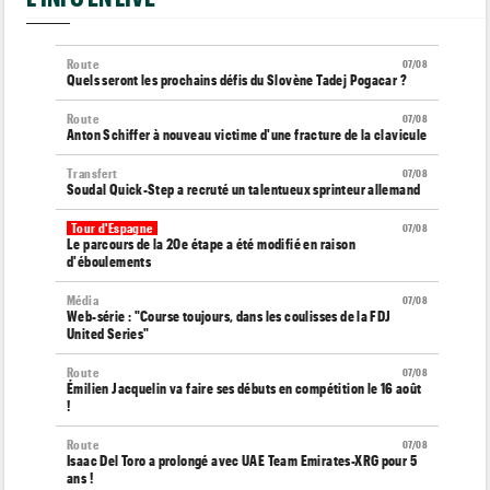
Route
07/08
Quels seront les prochains défis du Slovène Tadej Pogacar ?
Route
07/08
Anton Schiffer à nouveau victime d'une fracture de la clavicule
Transfert
07/08
Soudal Quick-Step a recruté un talentueux sprinteur allemand
Tour d'Espagne
07/08
Le parcours de la 20e étape a été modifié en raison
d'éboulements
Média
07/08
Web-série : "Course toujours, dans les coulisses de la FDJ
United Series"
Route
07/08
Émilien Jacquelin va faire ses débuts en compétition le 16 août
!
Route
07/08
Isaac Del Toro a prolongé avec UAE Team Emirates-XRG pour 5
ans !