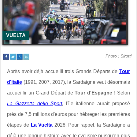
VUELTA
Photo : Sirotti
Après avoir déjà accueilli trois Grands Départs de
Tour
d'Italie
(1991, 2007, 2017), la Sardaigne veut désormais
accueillir un Grand Départ de
Tour d'Espagne
! Selon
La Gazzetta dello Sport
,
l'île italienne aurait proposé
près de 7,5 millions d'euros pour hébreger les premières
étapes de
La Vuelta
2028. Pour rappel, la Sardaigne a
déjà une longue histoire avec le cyclisme puisqu'en plus