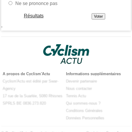
Ne se prononce pas
Résultats
-
A propos de Cyclism'Actu
Informations supplémentaires
Cyclism'Actu est édité par Swar-
Devenir partenaire
Agency
Nous contacter
17 rue de la Suarlée, 5080 Rhisnes
Tennis Actu
SPRLS BE 0836.273.820
Qui sommes-nous ?
Conditions Générales
Données Personnelles