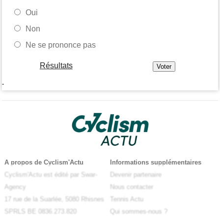
Oui
Non
Ne se prononce pas
Résultats
-
A propos de Cyclism'Actu
Informations supplémentaires
Cyclism'Actu est édité par Swar-
Devenir partenaire
Agency
Nous contacter
17 rue de la Suarlée, 5080 Rhisnes
Tennis Actu
SPRLS BE 0836.273.820
Qui sommes-nous ?