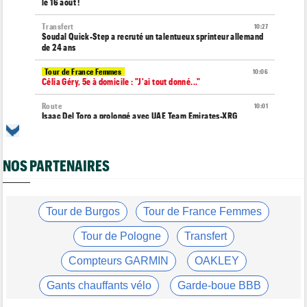
le 16 août !
Transfert
10:27
Soudal Quick-Step a recruté un talentueux sprinteur allemand
de 24 ans
Tour de France Femmes
10:06
Célia Géry, 5e à domicile : "J'ai tout donné..."
Route
10:01
Isaac Del Toro a prolongé avec UAE Team Emirates-XRG
jusqu'en 2031
Tour de France Femmes
09:45
Cédrine Kerbaol : "Terminer deuxième, c'est un peu amer"
NOS PARTENAIRES
Tour de France Femmes
08:49
Horaires et chaînes… La diffusion TV de la 7e étape du Tour
Tour de Burgos
Tour de France Femmes
Média
08:25
Les vidéos cyclisme sont sur Dailymotion : Cyclism'Actu TV
Tour de Pologne
Transfert
Tour de Burgos
07:56
Compteurs GARMIN
OAKLEY
A quelle heure et sur quelle chaîne suivre la 4e étape à la TV ?
Gants chauffants vélo
Garde-boue BBB
Transfert
07:43
Le Mercato vélo est ouvert... les toutes les dernières infos