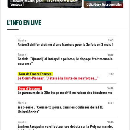
Parcours, favoris, profil… La 7e étape et le Mont
Ventoux !
Célia Géry, 5e à domicile : "J'ai
L'INFO EN LIVE
Route
11:49
Anton Schiffer victime d'une fracture pour la 2e fois en 2 mois !
Route
11:29
Gesink : "Quand j'ai intégré le peloton, le dopage était monnaie
courante"
Tour de France Femmes
11:12
Le Court-Pienaar : "J’étais à la limite de mes forces..."
Tour d'Espagne
10:56
Le parcours de la 20e étape modifié en raison des éboulements
Média
10:51
Web-série : "Course toujours, dans les coulisses de la FDJ
United Series"
Route
10:45
Émilien Jacquelin va effectuer ses débuts sur la Polynormande,