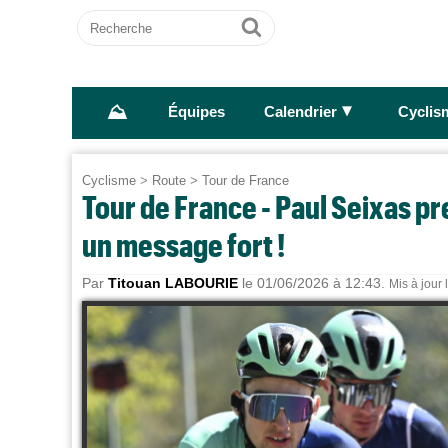
Recherche
Ok
⛰
►
Équipes
Calendrier
Cyclis
Cyclisme
>
Route
>
Tour de France
Tour de France - Paul Seixas p
un message fort !
Par
Titouan LABOURIE
le 01/06/2026 à 12:43.
Mis à jour