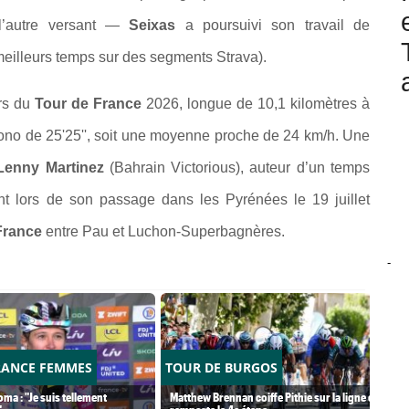
l’autre versant —
Seixas
a poursuivi son travail de
meilleurs temps sur des segments Strava).
rs du
Tour de France
2026, longue de 10,1 kilomètres à
ono de 25'25'', soit une moyenne proche de 24 km/h. Une
Lenny Martinez
(Bahrain Victorious), auteur d’un temps
 lors de son passage dans les Pyrénées le 19 juillet
France
entre Pau et Luchon-Superbagnères.
-
RANCE FEMMES
TOUR DE BURGOS
ma : "Je suis tellement
Matthew Brennan coiffe Pithie sur la ligne et