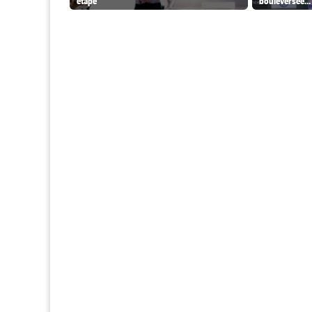
étape
bouleversée...