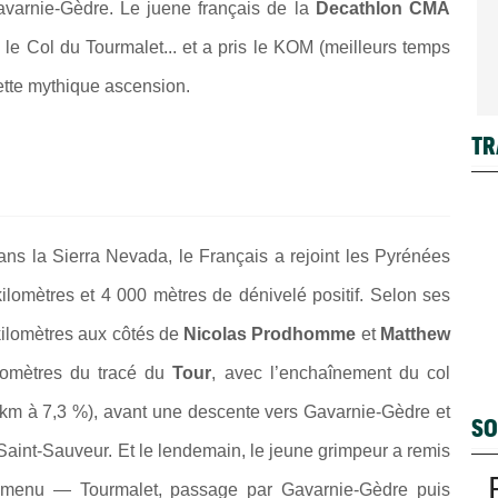
Gavarnie-Gèdre. Le juene français de la
Decathlon CMA
 le Col du Tourmalet... et a pris le KOM (meilleurs temps
cette mythique ascension.
TR
ans la Sierra Nevada, le Français a rejoint les Pyrénées
ilomètres et 4 000 mètres de dénivelé positif. Selon ses
ilomètres aux côtés de
Nicolas Prodhomme
et
Matthew
lomètres du tracé du
Tour
, avec l’enchaînement du col
 km à 7,3 %), avant une descente vers Gavarnie-Gèdre et
SO
aint-Sauveur. Et le lendemain, le jeune grimpeur a remis
 au menu — Tourmalet, passage par Gavarnie-Gèdre puis