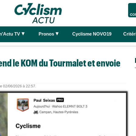
CO
►
►
m'Actu TV
Pronos
Cyclisme NOVO19
Crité
rend le KOM du Tourmalet et envoie
 le 02/06/2026 à 22:57.