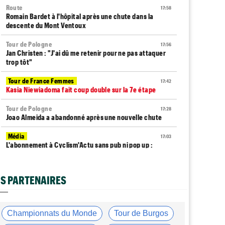
Route
17:58
Romain Bardet à l'hôpital après une chute dans la
descente du Mont Ventoux
Tour de Pologne
17:56
Jan Christen : "J'ai dû me retenir pour ne pas attaquer
trop tôt"
Tour de France Femmes
17:42
Kasia Niewiadoma fait coup double sur la 7e étape
Tour de Pologne
17:28
Joao Almeida a abandonné après une nouvelle chute
Média
17:03
L'abonnement à Cyclism'Actu sans pub ni pop up :
9,99€ pour 1 an
Tour de Burgos
16:42
S PARTENAIRES
Matthew Brennan coiffe Pithie sur la ligne et remporte
la 4e étape
Média
16:38
Championnats du Monde
Tour de Burgos
Les vidéos cyclisme sont sur Dailymotion :