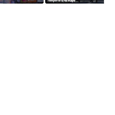
"
remporte la 4e étape