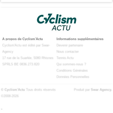
A propos de Cyclism'Actu
Informations supplémentaires
Cyclism'Actu est édité par Swar-
Devenir partenaire
Agency
Nous contacter
17 rue de la Suarlée, 5080 Rhisnes
Tennis Actu
SPRLS BE 0836.273.820
Qui sommes-nous ?
Conditions Générales
Données Personnelles
© Cyclism'Actu
Tous droits réservés
Produit par
Swar Agency
.
©2008-2026
-