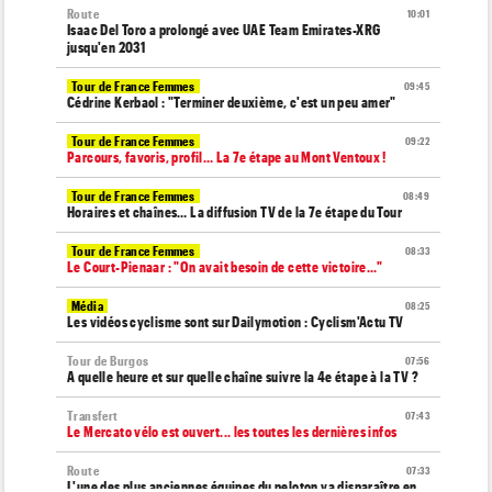
Route
10:01
Isaac Del Toro a prolongé avec UAE Team Emirates-XRG
jusqu'en 2031
Tour de France Femmes
09:45
Cédrine Kerbaol : "Terminer deuxième, c'est un peu amer"
Tour de France Femmes
09:22
Parcours, favoris, profil… La 7e étape au Mont Ventoux !
Tour de France Femmes
08:49
Horaires et chaînes… La diffusion TV de la 7e étape du Tour
Tour de France Femmes
08:33
Le Court-Pienaar : "On avait besoin de cette victoire..."
Média
08:25
Les vidéos cyclisme sont sur Dailymotion : Cyclism'Actu TV
Tour de Burgos
07:56
A quelle heure et sur quelle chaîne suivre la 4e étape à la TV ?
Transfert
07:43
Le Mercato vélo est ouvert... les toutes les dernières infos
Route
07:33
L'une des plus anciennes équipes du peloton va disparaître en