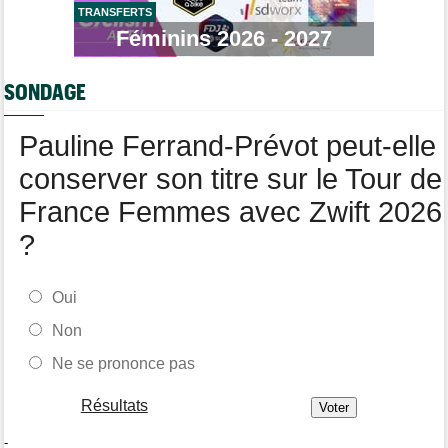
La startlist complète du Tour Femmes... déjà 16 abandons
TRANSFERTS
Féminins 2026 - 2027
Tour du Portugal
06/08
La surprise Francisco Campos remporte la 1ère étape
SONDAGE
Tour de Pologne
06/08
Bart Lemmen : "J'attendais cette 1ère victoire depuis
longtemps"
Pauline Ferrand-Prévot peut-elle
conserver son titre sur le Tour de
France Femmes avec Zwift 2026
?
Oui
Non
Ne se prononce pas
Résultats
-