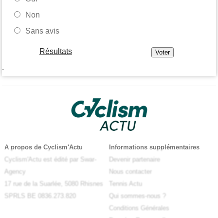
Non
Sans avis
Résultats
-
A propos de Cyclism'Actu
Informations supplémentaires
Cyclism'Actu est édité par Swar-
Devenir partenaire
Agency
Nous contacter
17 rue de la Suarlée, 5080 Rhisnes
Tennis Actu
SPRLS BE 0836.273.820
Qui sommes-nous ?
Conditions Générales