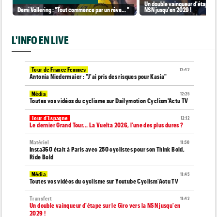
Un double vainqueur d'étape sur
Demi Vollering : "Tout commence par un rêve... "
NSN jusqu'en 2029 !
L'INFO EN LIVE
Tour de France Femmes
12:42
Antonia Niedermaier : "J'ai pris des risques pour Kasia"
Média
12:25
Toutes vos vidéos du cyclisme sur Dailymotion Cyclism'Actu TV
Tour d'Espagne
12:12
Le dernier Grand Tour... La Vuelta 2026, l’une des plus dures ?
Matériel
11:50
Insta360 était à Paris avec 250 cyclistes pour son Think Bold,
Ride Bold
Média
11:45
Toutes vos vidéos du cyclisme sur Youtube Cyclism'Actu TV
Transfert
11:42
Un double vainqueur d'étape sur le Giro vers la NSN jusqu'en
2029 !