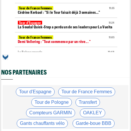
Tour de France Femmes
11:35
Cédrine Kerbaol : "Si le Tour faisait déjà 3 semaines..."
Tour d'Espagne
11:24
La Soudal Quick-Step a perdu un de ses leaders pour La Vuelta
Tour de France Femmes
11:05
Demi Vollering : "Tout commence par un rêve... "
La Polynormande
10:49
La 11e manche des FDJ United Series, c'est dimanche chez
Mangeas
NOS PARTENAIRES
Tour d'Espagne
10:41
La 20e étape de La Vuelta modifiée à cause des éboulements
Route
10:26
Robert Gesink : "Le cyclisme moderne est beaucoup plus
Tour d'Espagne
Tour de France Femmes
propre..."
Tour de Pologne
Transfert
Tour de France Femmes
09:55
Puck Pieterse : "Le maillot jaune ? C'est un rêve que j'ai"
Compteurs GARMIN
OAKLEY
Tour de France Femmes
09:38
Gants chauffants vélo
Garde-boue BBB
Lorena Wiebes : "Le maillot vert ? J’avais quelques doutes"