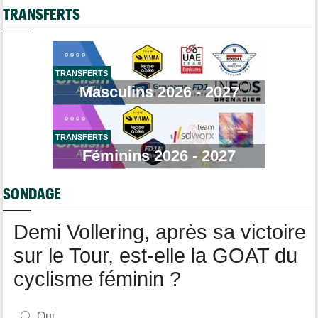
Casque ABUS
Jeu de Vélo
Championnats du Monde
TRANSFERTS
09:33
L'équipe de France pour les Championnats du monde de VTT
Brassard Fréquence Cardiaque
Média
09:18
L'abonnement Cyclism'Actu pour sans pub ni pop up : 9,99€
pour 1 an
TRANSFERTS
Masculins 2026 - 2027
Tour de France Femmes
09:08
Demi Vollering : "J'ai pensé à mon équipe et à Célia Gery"
Média
09:00
Cyclism’Actu cherche rédacteurs… les informations, c'est ici !
TRANSFERTS
Féminins 2026 - 2027
Route
08:31
Les prochains défis de Pogi ? L'insatiable Tadej Pogacar...
SONDAGE
Transfert
08:26
Lotto-Intermarché a fait passer pro trois jeunes de sa formation
Demi Vollering, après sa victoire
sur le Tour, est-elle la GOAT du
cyclisme féminin ?
Oui